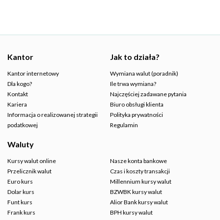
Kantor
Jak to działa?
Kantor internetowy
Wymiana walut (poradnik)
Dla kogo?
Ile trwa wymiana?
Kontakt
Najczęściej zadawane pytania
Kariera
Biuro obsługi klienta
Informacja o realizowanej strategii
Polityka prywatności
podatkowej
Regulamin
Waluty
Kursy walut online
Nasze konta bankowe
Przelicznik walut
Czas i koszty transakcji
Euro kurs
Millennium kursy walut
Dolar kurs
BZWBK kursy walut
Funt kurs
Alior Bank kursy walut
Frank kurs
BPH kursy walut