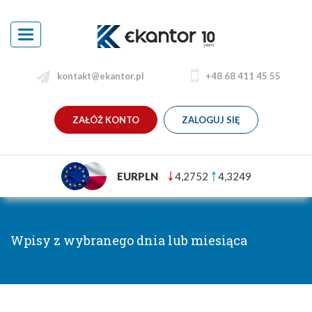
Toggle
navigation
kontakt@ekantor.pl
+48 68 411 45 55
ZAŁÓŻ KONTO
ZALOGUJ SIĘ
EURPLN
4,2752
4,3249
Wpisy z wybranego dnia lub miesiąca