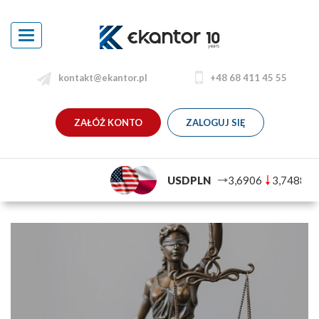
Toggle
navigation
kontakt@ekantor.pl
+48 68 411 45 55
ZAŁÓŻ KONTO
ZALOGUJ SIĘ
USDPLN
3,6906
3,7488