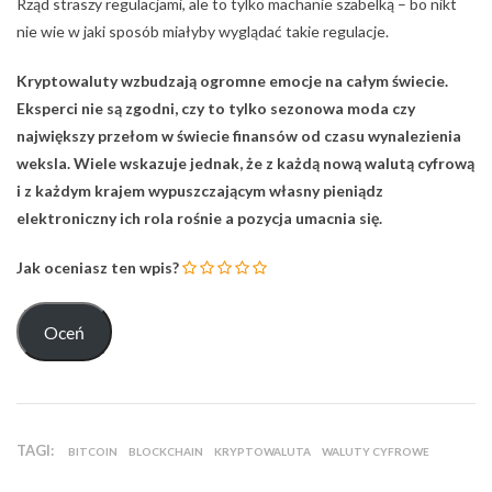
Rząd straszy regulacjami, ale to tylko machanie szabelką – bo nikt
nie wie w jaki sposób miałyby wyglądać takie regulacje.
Kryptowaluty wzbudzają ogromne emocje na całym świecie.
Eksperci nie są zgodni, czy to tylko sezonowa moda czy
największy przełom w świecie finansów od czasu wynalezienia
weksla. Wiele wskazuje jednak, że z każdą nową walutą cyfrową
i z każdym krajem wypuszczającym własny pieniądz
elektroniczny ich rola rośnie a pozycja umacnia się.
Jak oceniasz ten wpis?
TAGI:
BITCOIN
BLOCKCHAIN
KRYPTOWALUTA
WALUTY CYFROWE