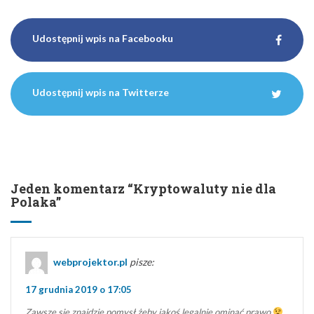
Udostępnij wpis na Facebooku
Udostępnij wpis na Twitterze
Jeden komentarz “
Kryptowaluty nie dla
Polaka
”
webprojektor.pl
pisze:
17 grudnia 2019 o 17:05
Zawsze się znajdzie pomysł żeby jakoś legalnie ominąć prawo