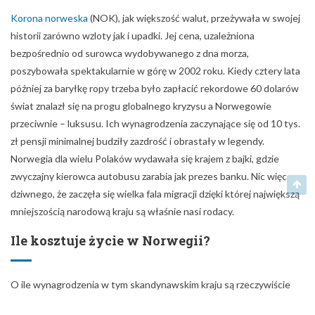
Korona norweska
(NOK), jak większość walut, przeżywała w swojej
historii zarówno wzloty jak i upadki. Jej cena, uzależniona
bezpośrednio od surowca wydobywanego z dna morza,
poszybowała spektakularnie w górę w 2002 roku. Kiedy cztery lata
później za baryłkę ropy trzeba było zapłacić rekordowe 60 dolarów
świat znalazł się na progu globalnego kryzysu a Norwegowie
przeciwnie – luksusu. Ich wynagrodzenia zaczynające się od 10 tys.
zł pensji minimalnej budziły zazdrość i obrastały w legendy.
Norwegia dla wielu Polaków wydawała się krajem z bajki, gdzie
zwyczajny kierowca autobusu zarabia jak prezes banku. Nic więc
dziwnego, że zaczęła się wielka fala migracji dzięki której największą
mniejszością narodową kraju są właśnie nasi rodacy.
Ile kosztuje życie w Norwegii?
O ile wynagrodzenia w tym skandynawskim kraju są rzeczywiście
imponujące, o tyle lwią część dochodów pochłaniają codzienne