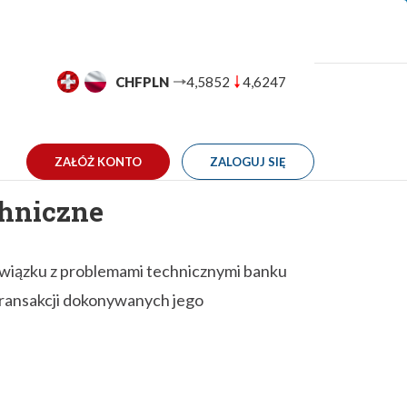
1
CHFPLN
4,5852
4,6247
TAKT
ZAŁÓŻ KONTO
ZALOGUJ SIĘ
chniczne
związku z problemami technicznymi banku
transakcji dokonywanych jego