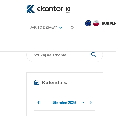
Wpisy z wybranego dnia lub 
USDCHF
0,7799
0,8399
EURPL
JAK TO DZIAŁA?
O NAS
KURSY WAL
Kalendarz
Sierpień 2026
▼