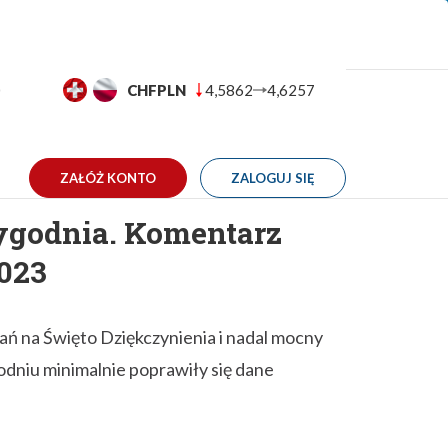
0
CHFPLN
4,5862
4,6257
TAKT
ZAŁÓŻ KONTO
ZALOGUJ SIĘ
tygodnia. Komentarz
2023
ań na Święto Dziękczynienia i nadal mocny
odniu minimalnie poprawiły się dane