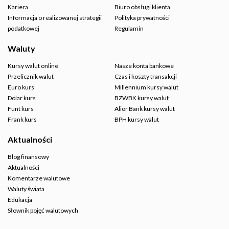
Kariera
Biuro obsługi klienta
Informacja o realizowanej strategii
Polityka prywatności
podatkowej
Regulamin
Waluty
Kursy walut online
Nasze konta bankowe
Przelicznik walut
Czas i koszty transakcji
Euro kurs
Millennium kursy walut
Dolar kurs
BZWBK kursy walut
Funt kurs
Alior Bank kursy walut
Frank kurs
BPH kursy walut
Aktualności
Blog finansowy
Aktualności
Komentarze walutowe
Waluty świata
Edukacja
Słownik pojęć walutowych