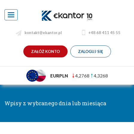
Toggle
navigation
kontakt@ekantor.pl
+48 68 411 45 55
ZAŁÓŻ KONTO
ZALOGUJ SIĘ
EURPLN
4,2768
4,3268
Wpisy z wybranego dnia lub miesiąca