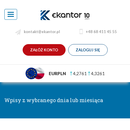
Toggle
navigation
kontakt@ekantor.pl
+48 68 411 45 55
ZAŁÓŻ KONTO
ZALOGUJ SIĘ
EURPLN
4,2761
4,3261
Wpisy z wybranego dnia lub miesiąca