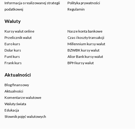
Informacja o realizowanej strategii
Polityka prywatności
podatkowej
Regulamin
Waluty
Kursy walut online
Nasze konta bankowe
Przelicznik walut
Czas i koszty transakcji
Euro kurs
Millennium kursy walut
Dolar kurs
BZWBK kursy walut
Funt kurs
Alior Bank kursy walut
Frank kurs
BPH kursy walut
Aktualności
Blog finansowy
Aktualności
Komentarze walutowe
Waluty świata
Edukacja
Słownik pojęć walutowych