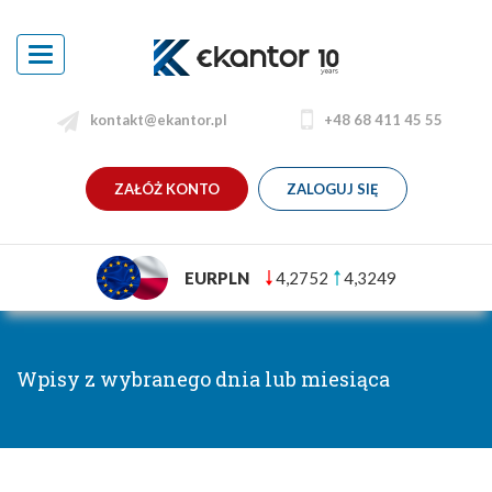
Toggle
navigation
kontakt@ekantor.pl
+48 68 411 45 55
ZAŁÓŻ KONTO
ZALOGUJ SIĘ
EURPLN
4,2752
4,3249
Wpisy z wybranego dnia lub miesiąca