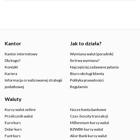
Kantor
Jak to działa?
Kantor internetowy
Wymiana walut (poradnik)
Dla kogo?
Ile trwa wymiana?
Kontakt
Najczęściej zadawane pytania
Kariera
Biuro obsługi klienta
Informacja o realizowanej strategii
Polityka prywatności
podatkowej
Regulamin
Waluty
Kursy walut online
Nasze konta bankowe
Przelicznik walut
Czas i koszty transakcji
Euro kurs
Millennium kursy walut
Dolar kurs
BZWBK kursy walut
Funt kurs
Alior Bank kursy walut