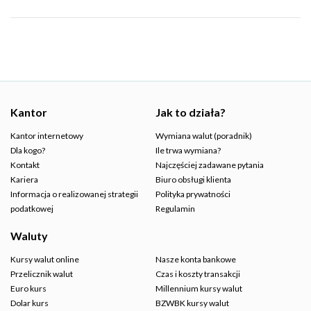
Kantor
Jak to działa?
Kantor internetowy
Wymiana walut (poradnik)
Dla kogo?
Ile trwa wymiana?
Kontakt
Najczęściej zadawane pytania
Kariera
Biuro obsługi klienta
Informacja o realizowanej strategii
Polityka prywatności
podatkowej
Regulamin
Waluty
Kursy walut online
Nasze konta bankowe
Przelicznik walut
Czas i koszty transakcji
Euro kurs
Millennium kursy walut
Dolar kurs
BZWBK kursy walut