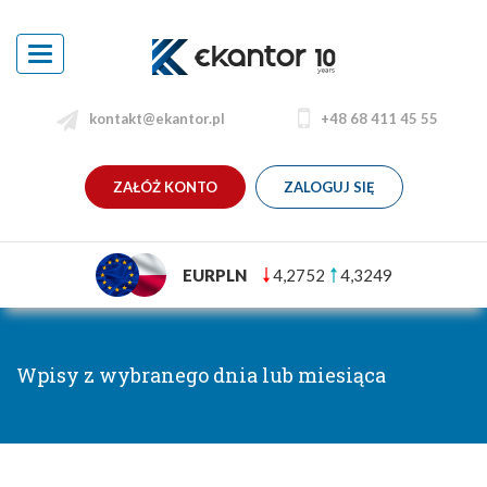
Toggle
navigation
kontakt@ekantor.pl
+48 68 411 45 55
ZAŁÓŻ KONTO
ZALOGUJ SIĘ
EURPLN
4,2752
4,3249
Wpisy z wybranego dnia lub miesiąca