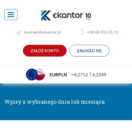
Toggle
navigation
kontakt@ekantor.pl
+48 68 411 45 55
ZAŁÓŻ KONTO
ZALOGUJ SIĘ
EURPLN
4,2752
4,3249
Wpisy z wybranego dnia lub miesiąca