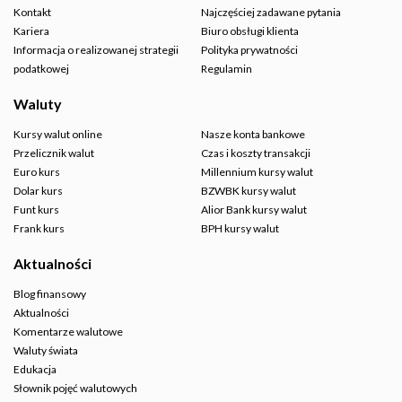
Kontakt
Najczęściej zadawane pytania
Kariera
Biuro obsługi klienta
Informacja o realizowanej strategii
Polityka prywatności
podatkowej
Regulamin
Waluty
Kursy walut online
Nasze konta bankowe
Przelicznik walut
Czas i koszty transakcji
Euro kurs
Millennium kursy walut
Dolar kurs
BZWBK kursy walut
Funt kurs
Alior Bank kursy walut
Frank kurs
BPH kursy walut
Aktualności
Blog finansowy
Aktualności
Komentarze walutowe
Waluty świata
Edukacja
Słownik pojęć walutowych