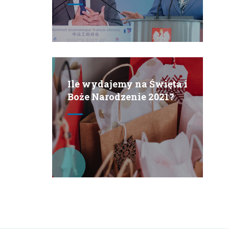
Ile wydajemy na Święta i
Boże Narodzenie 2021?