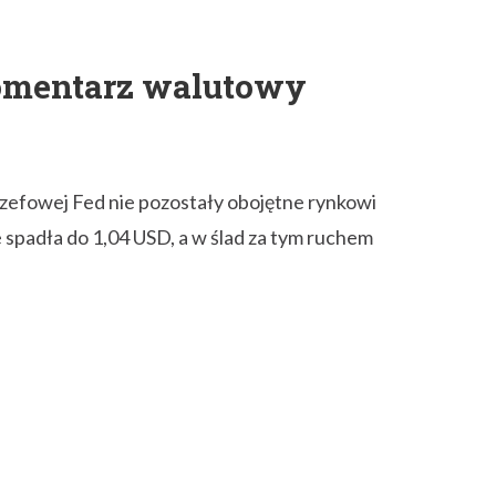
komentarz walutowy
zefowej Fed nie pozostały obojętne rynkowi
spadła do 1,04 USD, a w ślad za tym ruchem