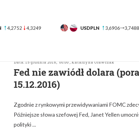
miesiąca
N
4,2752
4,3249
USDPLN
3,6906
3,748
UT
BANKI
BLOG FINANSOWY
POMOC
KON
Data: 15 grudnia 2016, 00:00 , Katarzyna Orawczak
Fed nie zawiódł dolara (po
15.12.2016)
Zgodnie z rynkowymi przewidywaniami FOMC zdecy
Późniejsze słowa szefowej Fed, Janet Yellen umocnił
polityki ...