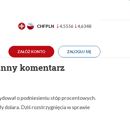
8
CHFPLN
4,5556
4,6348
TAKT
ZAŁÓŻ KONTO
ZALOGUJ SIĘ
ranny komentarz
dował o podniesieniu stóp procentowych.
y dolara. Dziś rozstrzygnięcia w sprawie