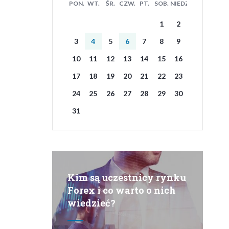
PON.
WT.
ŚR.
CZW.
PT.
SOB.
NIEDZ.
2
4
2
1
4
2
4
3
1
3
2
3
1
4
2
4
1
4
2
3
1
4
2
2
1
3
1
4
2
3
3
2
4
2
1
3
1
4
4
3
1
3
2
4
2
2
3
1
4
2
4
3
1
4
2
3
1
1
4
2
3
1
4
2
2
1
3
1
4
2
3
4
3
1
3
2
4
2
3
5
1
3
2
5
3
5
1
4
2
4
3
1
4
2
5
3
5
1
2
5
1
3
1
4
2
5
3
3
2
4
2
5
1
3
1
4
4
3
5
1
3
2
4
2
5
5
1
4
2
4
3
5
1
3
3
1
4
2
5
3
5
1
1
4
2
5
3
1
4
2
2
5
1
3
1
4
2
5
3
3
2
4
2
5
1
3
1
4
5
1
4
2
4
3
5
1
3
4
6
2
4
3
6
1
4
6
2
5
3
5
1
1
4
2
5
3
6
1
4
6
2
3
6
2
4
2
5
1
3
6
1
4
4
3
5
1
3
6
2
4
2
5
5
1
4
6
2
4
3
5
1
3
6
6
2
5
3
5
1
4
6
2
4
1
4
2
5
3
6
1
4
6
2
2
5
1
3
6
1
4
2
5
3
3
6
2
4
2
5
1
3
6
1
4
4
3
5
1
3
6
2
4
2
5
6
2
5
3
5
1
4
6
2
4
5
7
3
5
1
1
4
7
2
5
7
3
6
1
4
6
2
2
5
1
3
6
1
4
7
2
5
7
3
4
7
3
5
1
3
6
2
4
7
2
5
5
1
4
6
2
4
7
3
5
1
3
6
6
2
5
7
3
5
1
4
6
2
4
7
7
3
6
1
4
6
2
5
7
3
5
1
2
5
1
3
6
1
4
7
2
5
7
3
3
6
2
4
7
2
5
1
3
6
1
4
4
7
3
5
1
3
6
2
4
7
2
5
5
1
4
6
2
4
7
3
5
1
3
6
7
3
6
1
4
6
2
5
7
3
5
1
1
2
11
11
11
10
10
10
11
11
11
10
11
10
11
10
10
11
10
11
11
10
10
11
10
11
11
10
11
10
11
10
11
10
11
10
11
10
10
11
9
7
9
5
5
8
6
9
7
5
8
6
6
9
5
7
5
8
6
9
7
8
7
9
5
7
6
8
6
9
9
5
8
6
8
7
9
5
7
6
9
7
9
5
8
6
8
7
5
8
6
9
7
9
5
6
9
5
7
5
8
6
9
7
7
6
8
6
9
5
7
5
8
8
7
9
5
7
6
8
6
9
9
5
8
6
8
7
9
5
7
7
5
8
6
9
7
9
5
10
12
10
12
10
12
11
11
10
11
12
10
12
12
10
11
12
10
10
11
12
10
11
11
10
12
10
11
12
12
11
11
10
12
10
10
11
12
10
12
11
12
10
11
12
10
11
12
10
10
11
12
10
11
12
11
11
10
12
10
8
6
6
9
7
8
6
9
7
7
6
8
6
9
7
8
9
8
6
8
7
9
7
6
9
7
9
8
6
8
7
8
6
9
7
9
8
6
9
7
8
6
7
6
8
6
9
7
8
8
7
9
7
6
8
6
9
9
8
6
8
7
9
7
6
9
7
9
8
6
8
8
6
9
7
8
6
11
13
11
10
13
11
13
12
10
12
11
12
10
13
11
13
10
13
11
12
10
13
11
11
10
12
10
13
11
12
12
11
13
11
10
12
10
13
13
12
10
12
11
13
11
11
12
10
13
11
13
12
10
13
11
12
10
10
13
11
12
10
13
11
11
10
12
10
13
11
12
13
12
10
12
11
13
11
9
7
7
8
9
7
8
8
7
9
7
8
9
9
7
9
8
8
7
8
9
7
9
8
9
7
8
9
7
8
9
7
8
7
9
7
8
9
9
8
8
7
9
7
9
7
9
8
8
7
8
9
7
9
9
7
8
9
7
12
14
10
12
11
14
12
14
10
13
11
13
12
10
13
11
14
12
14
10
11
14
10
12
10
13
11
14
12
12
11
13
11
14
10
12
10
13
13
12
14
10
12
11
13
11
14
14
10
13
11
13
12
14
10
12
12
10
13
11
14
12
14
10
10
13
11
14
12
10
13
11
11
14
10
12
10
13
11
14
12
12
11
13
11
14
10
12
10
13
14
10
13
11
13
12
14
10
12
8
8
9
8
9
9
8
8
9
8
9
9
8
9
8
9
8
9
8
9
8
9
8
8
9
9
9
8
8
8
9
9
8
9
8
8
9
8
3
4
5
6
7
8
9
16
18
14
16
12
12
15
18
13
16
18
14
17
12
15
17
13
13
16
12
14
17
12
15
18
13
16
18
14
15
18
14
16
12
14
17
13
15
18
13
16
16
12
15
17
13
15
18
14
16
12
14
17
17
13
16
18
14
16
12
15
17
13
15
18
18
14
17
12
15
17
13
16
18
14
16
12
13
16
12
14
17
12
15
18
13
16
18
14
14
17
13
15
18
13
16
12
14
17
12
15
15
18
14
16
12
14
17
13
15
18
13
16
16
12
15
17
13
15
18
14
16
12
14
17
18
14
17
12
15
17
13
16
18
14
16
12
17
19
15
17
13
13
16
19
14
17
19
15
18
13
16
18
14
14
17
13
15
18
13
16
19
14
17
19
15
16
19
15
17
13
15
18
14
16
19
14
17
17
13
16
18
14
16
19
15
17
13
15
18
18
14
17
19
15
17
13
16
18
14
16
19
19
15
18
13
16
18
14
17
19
15
17
13
14
17
13
15
18
13
16
19
14
17
19
15
15
18
14
16
19
14
17
13
15
18
13
16
16
19
15
17
13
15
18
14
16
19
14
17
17
13
16
18
14
16
19
15
17
13
15
18
19
15
18
13
16
18
14
17
19
15
17
13
18
20
16
18
14
14
17
20
15
18
20
16
19
14
17
19
15
15
18
14
16
19
14
17
20
15
18
20
16
17
20
16
18
14
16
19
15
17
20
15
18
18
14
17
19
15
17
20
16
18
14
16
19
19
15
18
20
16
18
14
17
19
15
17
20
20
16
19
14
17
19
15
18
20
16
18
14
15
18
14
16
19
14
17
20
15
18
20
16
16
19
15
17
20
15
18
14
16
19
14
17
17
20
16
18
14
16
19
15
17
20
15
18
18
14
17
19
15
17
20
16
18
14
16
19
20
16
19
14
17
19
15
18
20
16
18
14
19
21
17
19
15
15
18
21
16
19
21
17
20
15
18
20
16
16
19
15
17
20
15
18
21
16
19
21
17
18
21
17
19
15
17
20
16
18
21
16
19
19
15
18
20
16
18
21
17
19
15
17
20
20
16
19
21
17
19
15
18
20
16
18
21
21
17
20
15
18
20
16
19
21
17
19
15
16
19
15
17
20
15
18
21
16
19
21
17
17
20
16
18
21
16
19
15
17
20
15
18
18
21
17
19
15
17
20
16
18
21
16
19
19
15
18
20
16
18
21
17
19
15
17
20
21
17
20
15
18
20
16
19
21
17
19
15
10
11
12
13
14
15
16
23
25
21
23
19
19
22
25
20
23
25
21
24
19
22
24
20
20
23
19
21
24
19
22
25
20
23
25
21
22
25
21
23
19
21
24
20
22
25
20
23
23
19
22
24
20
22
25
21
23
19
21
24
24
20
23
25
21
23
19
22
24
20
22
25
25
21
24
19
22
24
20
23
25
21
23
19
20
23
19
21
24
19
22
25
20
23
25
21
21
24
20
22
25
20
23
19
21
24
19
22
22
25
21
23
19
21
24
20
22
25
20
23
23
19
22
24
20
22
25
21
23
19
21
24
25
21
24
19
22
24
20
23
25
21
23
19
24
26
22
24
20
20
23
26
21
24
26
22
25
20
23
25
21
21
24
20
22
25
20
23
26
21
24
26
22
23
26
22
24
20
22
25
21
23
26
21
24
24
20
23
25
21
23
26
22
24
20
22
25
25
21
24
26
22
24
20
23
25
21
23
26
26
22
25
20
23
25
21
24
26
22
24
20
21
24
20
22
25
20
23
26
21
24
26
22
22
25
21
23
26
21
24
20
22
25
20
23
23
26
22
24
20
22
25
21
23
26
21
24
24
20
23
25
21
23
26
22
24
20
22
25
26
22
25
20
23
25
21
24
26
22
24
20
25
27
23
25
21
21
24
27
22
25
27
23
26
21
24
26
22
22
25
21
23
26
21
24
27
22
25
27
23
24
27
23
25
21
23
26
22
24
27
22
25
25
21
24
26
22
24
27
23
25
21
23
26
26
22
25
27
23
25
21
24
26
22
24
27
27
23
26
21
24
26
22
25
27
23
25
21
22
25
21
23
26
21
24
27
22
25
27
23
23
26
22
24
27
22
25
21
23
26
21
24
24
27
23
25
21
23
26
22
24
27
22
25
25
21
24
26
22
24
27
23
25
21
23
26
27
23
26
21
24
26
22
25
27
23
25
21
26
28
24
26
22
22
25
28
23
26
28
24
27
22
25
27
23
23
26
22
24
27
22
25
28
23
26
28
24
25
28
24
26
22
24
27
23
25
28
23
26
26
22
25
27
23
25
28
24
26
22
24
27
27
23
26
28
24
26
22
25
27
23
25
28
28
24
27
22
25
27
23
26
28
24
26
22
23
26
22
24
27
22
25
28
23
26
28
24
24
27
23
25
28
23
26
22
24
27
22
25
25
28
24
26
22
24
27
23
25
28
23
26
26
22
25
27
23
25
28
24
26
22
24
27
28
24
27
22
25
27
23
26
28
24
26
22
17
18
19
20
21
22
23
30
28
30
26
26
29
27
30
28
31
26
29
27
27
30
26
28
31
26
29
27
30
28
29
28
30
26
28
31
27
29
27
30
26
29
27
29
28
30
26
28
31
27
30
28
30
26
29
27
29
28
31
26
29
27
30
28
30
26
27
30
26
28
31
26
29
27
30
28
28
31
27
29
27
30
26
28
31
26
29
28
30
26
28
31
27
29
27
30
26
29
27
29
28
30
26
28
31
28
31
26
29
27
30
28
30
26
31
29
27
27
30
28
31
29
27
30
28
28
31
27
29
27
30
28
31
29
29
27
29
28
30
28
31
27
30
28
30
29
27
29
28
31
29
27
30
28
30
29
27
30
28
31
29
27
28
31
27
29
27
30
28
31
29
28
30
28
31
27
29
27
30
29
27
29
28
30
28
31
27
30
28
30
29
27
29
29
27
30
28
31
29
27
30
28
28
31
29
30
28
31
29
28
30
28
31
29
30
30
28
30
29
29
28
31
29
30
28
30
29
30
28
31
29
30
28
31
29
30
28
29
28
30
28
31
29
30
29
29
28
30
28
31
30
28
30
29
29
28
31
29
30
28
30
30
28
31
29
30
28
31
29
30
31
29
30
29
29
30
31
31
29
30
30
29
30
31
29
30
31
29
30
31
29
30
31
29
29
29
30
31
30
30
29
29
31
29
30
30
29
30
31
29
31
29
30
31
29
24
25
26
27
28
29
30
31
Kim są uczestnicy rynku
Forex i co warto o nich
wiedzieć?