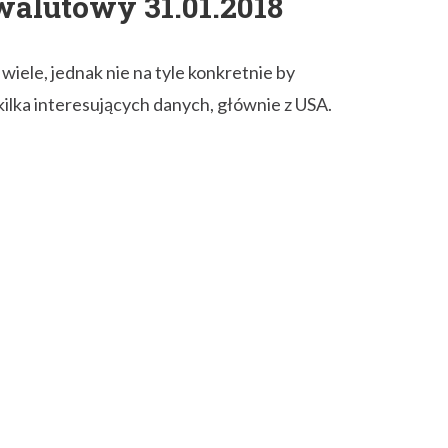
alutowy 31.01.2018
iele, jednak nie na tyle konkretnie by
kilka interesujących danych, głównie z USA.