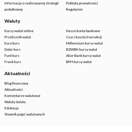
Informacja o realizowanej strategii
Polityka prywatności
podatkowej
Regulamin
Waluty
Kursy walut online
Nasze konta bankowe
Przelicznik walut
Czas i koszty transakcji
Euro kurs
Millennium kursy walut
Dolar kurs
BZWBK kursy walut
Funt kurs
Alior Bank kursy walut
Frank kurs
BPH kursy walut
Aktualności
Blog finansowy
Aktualności
Komentarze walutowe
Waluty świata
Edukacja
Słownik pojęć walutowych