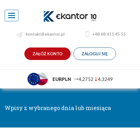
Toggle
navigation
kontakt@ekantor.pl
+48 68 411 45 55
ZAŁÓŻ KONTO
ZALOGUJ SIĘ
EURPLN
4,2752
4,3249
Wpisy z wybranego dnia lub miesiąca