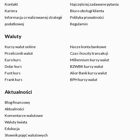
Kontakt
Najczęściej zadawane pytania
Kariera
Biuro obsługi klienta
Informacja o realizowanej strategii
Polityka prywatności
podatkowej
Regulamin
Waluty
Kursy walut online
Nasze konta bankowe
Przelicznik walut
Czas i koszty transakcji
Euro kurs
Millennium kursy walut
Dolar kurs
BZWBK kursy walut
Funt kurs
Alior Bank kursy walut
Frank kurs
BPH kursy walut
Aktualności
Blog finansowy
Aktualności
Komentarze walutowe
Waluty świata
Edukacja
Słownik pojęć walutowych