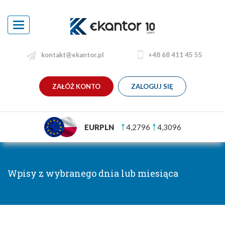
Toggle
navigation
kontakt@ekantor.pl
+48 68 411 45 55
ZAŁÓŻ KONTO
ZALOGUJ SIĘ
EURPLN
4,2796
4,3096
Wpisy z wybranego dnia lub miesiąca