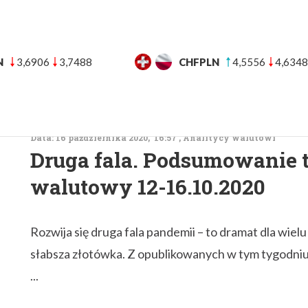
miesiąca
N
3,6906
3,7488
CHFPLN
4,5556
4,6348
UT
BANKI
BLOG FINANSOWY
POMOC
KON
Data: 16 października 2020, 16:57 , Analitycy walutowi
Druga fala. Podsumowanie 
walutowy 12-16.10.2020
Rozwija się druga fala pandemii – to dramat dla wiel
słabsza złotówka. Z opublikowanych w tym tygodn
...