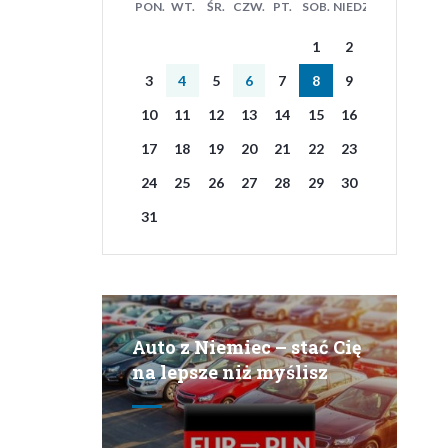
PON.
WT.
ŚR.
CZW.
PT.
SOB.
NIEDZ.
2
4
2
1
4
2
4
3
1
3
2
3
1
4
2
4
1
4
2
3
1
4
2
2
1
3
1
4
2
3
3
2
4
2
1
3
1
4
4
3
1
3
2
4
2
2
3
1
4
2
4
3
1
4
2
3
1
1
4
2
3
1
4
2
2
1
3
1
4
2
3
4
3
1
3
2
4
2
3
5
1
3
2
5
3
5
1
4
2
4
3
1
4
2
5
3
5
1
2
5
1
3
1
4
2
5
3
3
2
4
2
5
1
3
1
4
4
3
5
1
3
2
4
2
5
5
1
4
2
4
3
5
1
3
3
1
4
2
5
3
5
1
1
4
2
5
3
1
4
2
2
5
1
3
1
4
2
5
3
3
2
4
2
5
1
3
1
4
5
1
4
2
4
3
5
1
3
4
6
2
4
3
6
1
4
6
2
5
3
5
1
1
4
2
5
3
6
1
4
6
2
3
6
2
4
2
5
1
3
6
1
4
4
3
5
1
3
6
2
4
2
5
5
1
4
6
2
4
3
5
1
3
6
6
2
5
3
5
1
4
6
2
4
1
4
2
5
3
6
1
4
6
2
2
5
1
3
6
1
4
2
5
3
3
6
2
4
2
5
1
3
6
1
4
4
3
5
1
3
6
2
4
2
5
6
2
5
3
5
1
4
6
2
4
5
7
3
5
1
1
4
7
2
5
7
3
6
1
4
6
2
2
5
1
3
6
1
4
7
2
5
7
3
4
7
3
5
1
3
6
2
4
7
2
5
5
1
4
6
2
4
7
3
5
1
3
6
6
2
5
7
3
5
1
4
6
2
4
7
7
3
6
1
4
6
2
5
7
3
5
1
2
5
1
3
6
1
4
7
2
5
7
3
3
6
2
4
7
2
5
1
3
6
1
4
4
7
3
5
1
3
6
2
4
7
2
5
5
1
4
6
2
4
7
3
5
1
3
6
7
3
6
1
4
6
2
5
7
3
5
1
1
2
11
11
11
10
10
10
11
11
11
10
11
10
11
10
10
11
10
11
11
10
10
11
10
11
11
10
11
10
11
10
11
10
11
10
11
10
10
11
9
7
9
5
5
8
6
9
7
5
8
6
6
9
5
7
5
8
6
9
7
8
7
9
5
7
6
8
6
9
9
5
8
6
8
7
9
5
7
6
9
7
9
5
8
6
8
7
5
8
6
9
7
9
5
6
9
5
7
5
8
6
9
7
7
6
8
6
9
5
7
5
8
8
7
9
5
7
6
8
6
9
9
5
8
6
8
7
9
5
7
7
5
8
6
9
7
9
5
10
12
10
12
10
12
11
11
10
11
12
10
12
12
10
11
12
10
10
11
12
10
11
11
10
12
10
11
12
12
11
11
10
12
10
10
11
12
10
12
11
12
10
11
12
10
11
12
10
10
11
12
10
11
12
11
11
10
12
10
8
6
6
9
7
8
6
9
7
7
6
8
6
9
7
8
9
8
6
8
7
9
7
6
9
7
9
8
6
8
7
8
6
9
7
9
8
6
9
7
8
6
7
6
8
6
9
7
8
8
7
9
7
6
8
6
9
9
8
6
8
7
9
7
6
9
7
9
8
6
8
8
6
9
7
8
6
11
13
11
10
13
11
13
12
10
12
11
12
10
13
11
13
10
13
11
12
10
13
11
11
10
12
10
13
11
12
12
11
13
11
10
12
10
13
13
12
10
12
11
13
11
11
12
10
13
11
13
12
10
13
11
12
10
10
13
11
12
10
13
11
11
10
12
10
13
11
12
13
12
10
12
11
13
11
9
7
7
8
9
7
8
8
7
9
7
8
9
9
7
9
8
8
7
8
9
7
9
8
9
7
8
9
7
8
9
7
8
7
9
7
8
9
9
8
8
7
9
7
9
7
9
8
8
7
8
9
7
9
9
7
8
9
7
12
14
10
12
11
14
12
14
10
13
11
13
12
10
13
11
14
12
14
10
11
14
10
12
10
13
11
14
12
12
11
13
11
14
10
12
10
13
13
12
14
10
12
11
13
11
14
14
10
13
11
13
12
14
10
12
12
10
13
11
14
12
14
10
10
13
11
14
12
10
13
11
11
14
10
12
10
13
11
14
12
12
11
13
11
14
10
12
10
13
14
10
13
11
13
12
14
10
12
8
8
9
8
9
9
8
8
9
8
9
9
8
9
8
9
8
9
8
9
8
9
8
8
9
9
9
8
8
8
9
9
8
9
8
8
9
8
3
4
5
6
7
8
9
16
18
14
16
12
12
15
18
13
16
18
14
17
12
15
17
13
13
16
12
14
17
12
15
18
13
16
18
14
15
18
14
16
12
14
17
13
15
18
13
16
16
12
15
17
13
15
18
14
16
12
14
17
17
13
16
18
14
16
12
15
17
13
15
18
18
14
17
12
15
17
13
16
18
14
16
12
13
16
12
14
17
12
15
18
13
16
18
14
14
17
13
15
18
13
16
12
14
17
12
15
15
18
14
16
12
14
17
13
15
18
13
16
16
12
15
17
13
15
18
14
16
12
14
17
18
14
17
12
15
17
13
16
18
14
16
12
17
19
15
17
13
13
16
19
14
17
19
15
18
13
16
18
14
14
17
13
15
18
13
16
19
14
17
19
15
16
19
15
17
13
15
18
14
16
19
14
17
17
13
16
18
14
16
19
15
17
13
15
18
18
14
17
19
15
17
13
16
18
14
16
19
19
15
18
13
16
18
14
17
19
15
17
13
14
17
13
15
18
13
16
19
14
17
19
15
15
18
14
16
19
14
17
13
15
18
13
16
16
19
15
17
13
15
18
14
16
19
14
17
17
13
16
18
14
16
19
15
17
13
15
18
19
15
18
13
16
18
14
17
19
15
17
13
18
20
16
18
14
14
17
20
15
18
20
16
19
14
17
19
15
15
18
14
16
19
14
17
20
15
18
20
16
17
20
16
18
14
16
19
15
17
20
15
18
18
14
17
19
15
17
20
16
18
14
16
19
19
15
18
20
16
18
14
17
19
15
17
20
20
16
19
14
17
19
15
18
20
16
18
14
15
18
14
16
19
14
17
20
15
18
20
16
16
19
15
17
20
15
18
14
16
19
14
17
17
20
16
18
14
16
19
15
17
20
15
18
18
14
17
19
15
17
20
16
18
14
16
19
20
16
19
14
17
19
15
18
20
16
18
14
19
21
17
19
15
15
18
21
16
19
21
17
20
15
18
20
16
16
19
15
17
20
15
18
21
16
19
21
17
18
21
17
19
15
17
20
16
18
21
16
19
19
15
18
20
16
18
21
17
19
15
17
20
20
16
19
21
17
19
15
18
20
16
18
21
21
17
20
15
18
20
16
19
21
17
19
15
16
19
15
17
20
15
18
21
16
19
21
17
17
20
16
18
21
16
19
15
17
20
15
18
18
21
17
19
15
17
20
16
18
21
16
19
19
15
18
20
16
18
21
17
19
15
17
20
21
17
20
15
18
20
16
19
21
17
19
15
10
11
12
13
14
15
16
23
25
21
23
19
19
22
25
20
23
25
21
24
19
22
24
20
20
23
19
21
24
19
22
25
20
23
25
21
22
25
21
23
19
21
24
20
22
25
20
23
23
19
22
24
20
22
25
21
23
19
21
24
24
20
23
25
21
23
19
22
24
20
22
25
25
21
24
19
22
24
20
23
25
21
23
19
20
23
19
21
24
19
22
25
20
23
25
21
21
24
20
22
25
20
23
19
21
24
19
22
22
25
21
23
19
21
24
20
22
25
20
23
23
19
22
24
20
22
25
21
23
19
21
24
25
21
24
19
22
24
20
23
25
21
23
19
24
26
22
24
20
20
23
26
21
24
26
22
25
20
23
25
21
21
24
20
22
25
20
23
26
21
24
26
22
23
26
22
24
20
22
25
21
23
26
21
24
24
20
23
25
21
23
26
22
24
20
22
25
25
21
24
26
22
24
20
23
25
21
23
26
26
22
25
20
23
25
21
24
26
22
24
20
21
24
20
22
25
20
23
26
21
24
26
22
22
25
21
23
26
21
24
20
22
25
20
23
23
26
22
24
20
22
25
21
23
26
21
24
24
20
23
25
21
23
26
22
24
20
22
25
26
22
25
20
23
25
21
24
26
22
24
20
25
27
23
25
21
21
24
27
22
25
27
23
26
21
24
26
22
22
25
21
23
26
21
24
27
22
25
27
23
24
27
23
25
21
23
26
22
24
27
22
25
25
21
24
26
22
24
27
23
25
21
23
26
26
22
25
27
23
25
21
24
26
22
24
27
27
23
26
21
24
26
22
25
27
23
25
21
22
25
21
23
26
21
24
27
22
25
27
23
23
26
22
24
27
22
25
21
23
26
21
24
24
27
23
25
21
23
26
22
24
27
22
25
25
21
24
26
22
24
27
23
25
21
23
26
27
23
26
21
24
26
22
25
27
23
25
21
26
28
24
26
22
22
25
28
23
26
28
24
27
22
25
27
23
23
26
22
24
27
22
25
28
23
26
28
24
25
28
24
26
22
24
27
23
25
28
23
26
26
22
25
27
23
25
28
24
26
22
24
27
27
23
26
28
24
26
22
25
27
23
25
28
28
24
27
22
25
27
23
26
28
24
26
22
23
26
22
24
27
22
25
28
23
26
28
24
24
27
23
25
28
23
26
22
24
27
22
25
25
28
24
26
22
24
27
23
25
28
23
26
26
22
25
27
23
25
28
24
26
22
24
27
28
24
27
22
25
27
23
26
28
24
26
22
17
18
19
20
21
22
23
30
28
30
26
26
29
27
30
28
31
26
29
27
27
30
26
28
31
26
29
27
30
28
29
28
30
26
28
31
27
29
27
30
26
29
27
29
28
30
26
28
31
27
30
28
30
26
29
27
29
28
31
26
29
27
30
28
30
26
27
30
26
28
31
26
29
27
30
28
28
31
27
29
27
30
26
28
31
26
29
28
30
26
28
31
27
29
27
30
26
29
27
29
28
30
26
28
31
28
31
26
29
27
30
28
30
26
31
29
27
27
30
28
31
29
27
30
28
28
31
27
29
27
30
28
31
29
29
27
29
28
30
28
31
27
30
28
30
29
27
29
28
31
29
27
30
28
30
29
27
30
28
31
29
27
28
31
27
29
27
30
28
31
29
28
30
28
31
27
29
27
30
29
27
29
28
30
28
31
27
30
28
30
29
27
29
29
27
30
28
31
29
27
30
28
28
31
29
30
28
31
29
28
30
28
31
29
30
30
28
30
29
29
28
31
29
30
28
30
29
30
28
31
29
30
28
31
29
30
28
29
28
30
28
31
29
30
29
29
28
30
28
31
30
28
30
29
29
28
31
29
30
28
30
30
28
31
29
30
28
31
29
30
31
29
30
29
29
30
31
31
29
30
30
29
30
31
29
30
31
29
30
31
29
30
31
29
29
29
30
31
30
30
29
29
31
29
30
30
29
30
31
29
31
29
30
31
29
24
25
26
27
28
29
30
31
Auto z Niemiec – stać Cię
na lepsze niż myślisz