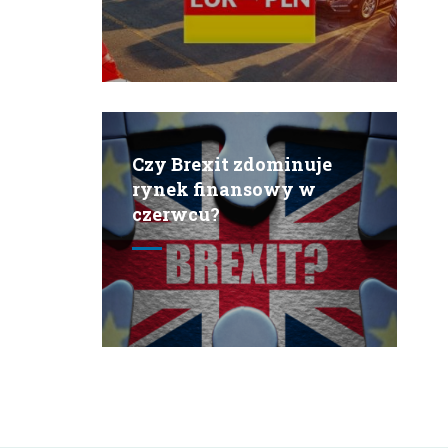
Czy Brexit zdominuje
rynek finansowy w
czerwcu?