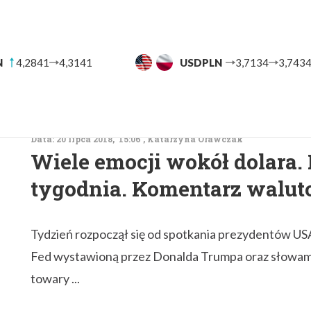
miesiąca
N
4,2841
4,3141
USDPLN
3,7134
3,743
UT
BANKI
BLOG FINANSOWY
POMOC
KON
Data: 20 lipca 2018, 15:06 , Katarzyna Orawczak
Wiele emocji wokół dolara
tygodnia. Komentarz walut
Tydzień rozpoczął się od spotkania prezydentów USA i
Fed wystawioną przez Donalda Trumpa oraz słowami 
towary ...