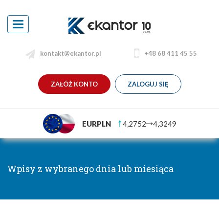
Toggle
navigation
kontakt@ekantor.pl
+48 68 411 45 55
ZAŁÓŻ KONTO
ZALOGUJ SIĘ
EURPLN
4,2752
4,3249
Wpisy z wybranego dnia lub miesiąca