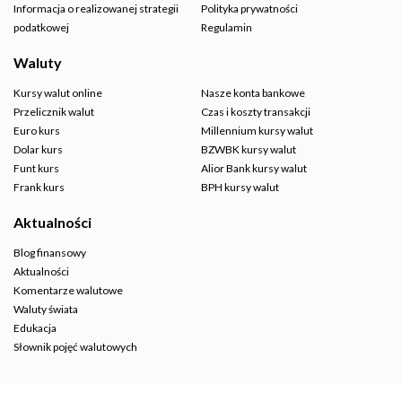
Informacja o realizowanej strategii
Polityka prywatności
podatkowej
Regulamin
Waluty
Kursy walut online
Nasze konta bankowe
Przelicznik walut
Czas i koszty transakcji
Euro kurs
Millennium kursy walut
Dolar kurs
BZWBK kursy walut
Funt kurs
Alior Bank kursy walut
Frank kurs
BPH kursy walut
Aktualności
Blog finansowy
Aktualności
Komentarze walutowe
Waluty świata
Edukacja
Słownik pojęć walutowych