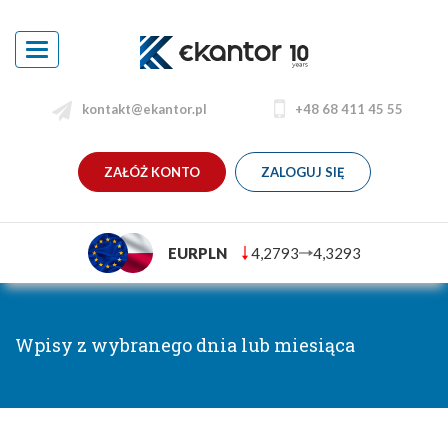
Toggle
navigation
kontakt@ekantor.pl
+48 68 411 45 55
ZAŁÓŻ KONTO
ZALOGUJ SIĘ
EURPLN
4,2793
4,3293
Wpisy z wybranego dnia lub miesiąca