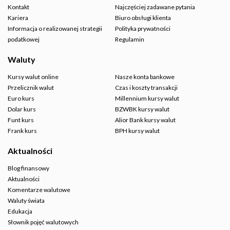
Kontakt
Najczęściej zadawane pytania
Kariera
Biuro obsługi klienta
Informacja o realizowanej strategii
Polityka prywatności
podatkowej
Regulamin
Waluty
Kursy walut online
Nasze konta bankowe
Przelicznik walut
Czas i koszty transakcji
Euro kurs
Millennium kursy walut
Dolar kurs
BZWBK kursy walut
Funt kurs
Alior Bank kursy walut
Frank kurs
BPH kursy walut
Aktualności
Blog finansowy
Aktualności
Komentarze walutowe
Waluty świata
Edukacja
Słownik pojęć walutowych