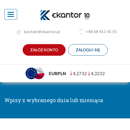
Toggle
navigation
kontakt@ekantor.pl
+48 68 411 45 55
ZAŁÓŻ KONTO
ZALOGUJ SIĘ
EURPLN
4,2732
4,3232
Wpisy z wybranego dnia lub miesiąca