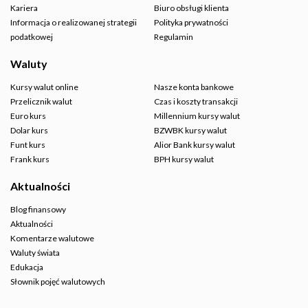
Kariera
Biuro obsługi klienta
Informacja o realizowanej strategii
Polityka prywatności
podatkowej
Regulamin
Waluty
Kursy walut online
Nasze konta bankowe
Przelicznik walut
Czas i koszty transakcji
Euro kurs
Millennium kursy walut
Dolar kurs
BZWBK kursy walut
Funt kurs
Alior Bank kursy walut
Frank kurs
BPH kursy walut
Aktualności
Blog finansowy
Aktualności
Komentarze walutowe
Waluty świata
Edukacja
Słownik pojęć walutowych