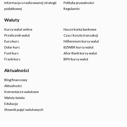
Informacja o realizowanej strategii
Polityka prywatności
podatkowej
Regulamin
Waluty
Kursy walut online
Nasze konta bankowe
Przelicznik walut
Czas i koszty transakcji
Euro kurs
Millennium kursy walut
Dolar kurs
BZWBK kursy walut
Funt kurs
Alior Bank kursy walut
Frank kurs
BPH kursy walut
Aktualności
Blog finansowy
Aktualności
Komentarze walutowe
Waluty świata
Edukacja
Słownik pojęć walutowych