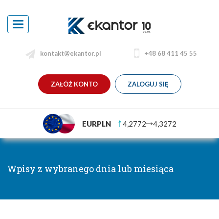
Toggle
navigation
kontakt@ekantor.pl
+48 68 411 45 55
ZAŁÓŻ KONTO
ZALOGUJ SIĘ
EURPLN
4,2772
4,3272
Wpisy z wybranego dnia lub miesiąca