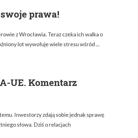
 swoje prawa!
żerowie z Wrocławia. Teraz czeka ich walka o
niony lot wywołuje wiele stresu wśród ...
SA-UE. Komentarz
emu. Inwestorzy zdają sobie jednak sprawę
tniego słowa. Dziś o relacjach