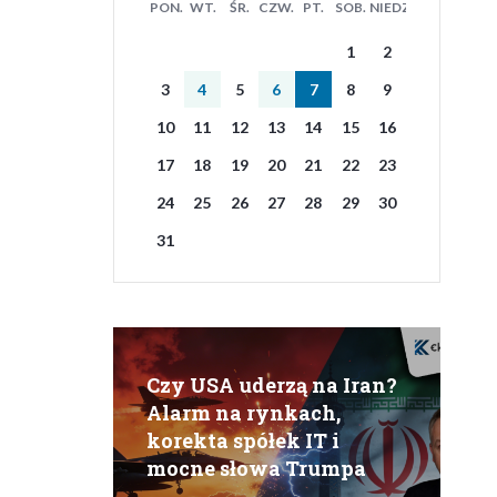
PON.
WT.
ŚR.
CZW.
PT.
SOB.
NIEDZ.
2
4
2
1
4
2
4
3
1
3
2
3
1
4
2
4
1
4
2
3
1
4
2
2
1
3
1
4
2
3
3
2
4
2
1
3
1
4
4
3
1
3
2
4
2
2
3
1
4
2
4
3
1
4
2
3
1
1
4
2
3
1
4
2
2
1
3
1
4
2
3
4
3
1
3
2
4
2
3
5
1
3
2
5
3
5
1
4
2
4
3
1
4
2
5
3
5
1
2
5
1
3
1
4
2
5
3
3
2
4
2
5
1
3
1
4
4
3
5
1
3
2
4
2
5
5
1
4
2
4
3
5
1
3
3
1
4
2
5
3
5
1
1
4
2
5
3
1
4
2
2
5
1
3
1
4
2
5
3
3
2
4
2
5
1
3
1
4
5
1
4
2
4
3
5
1
3
4
6
2
4
3
6
1
4
6
2
5
3
5
1
1
4
2
5
3
6
1
4
6
2
3
6
2
4
2
5
1
3
6
1
4
4
3
5
1
3
6
2
4
2
5
5
1
4
6
2
4
3
5
1
3
6
6
2
5
3
5
1
4
6
2
4
1
4
2
5
3
6
1
4
6
2
2
5
1
3
6
1
4
2
5
3
3
6
2
4
2
5
1
3
6
1
4
4
3
5
1
3
6
2
4
2
5
6
2
5
3
5
1
4
6
2
4
5
7
3
5
1
1
4
7
2
5
7
3
6
1
4
6
2
2
5
1
3
6
1
4
7
2
5
7
3
4
7
3
5
1
3
6
2
4
7
2
5
5
1
4
6
2
4
7
3
5
1
3
6
6
2
5
7
3
5
1
4
6
2
4
7
7
3
6
1
4
6
2
5
7
3
5
1
2
5
1
3
6
1
4
7
2
5
7
3
3
6
2
4
7
2
5
1
3
6
1
4
4
7
3
5
1
3
6
2
4
7
2
5
5
1
4
6
2
4
7
3
5
1
3
6
7
3
6
1
4
6
2
5
7
3
5
1
1
2
11
11
11
10
10
10
11
11
11
10
11
10
11
10
10
11
10
11
11
10
10
11
10
11
11
10
11
10
11
10
11
10
11
10
11
10
10
11
9
7
9
5
5
8
6
9
7
5
8
6
6
9
5
7
5
8
6
9
7
8
7
9
5
7
6
8
6
9
9
5
8
6
8
7
9
5
7
6
9
7
9
5
8
6
8
7
5
8
6
9
7
9
5
6
9
5
7
5
8
6
9
7
7
6
8
6
9
5
7
5
8
8
7
9
5
7
6
8
6
9
9
5
8
6
8
7
9
5
7
7
5
8
6
9
7
9
5
10
12
10
12
10
12
11
11
10
11
12
10
12
12
10
11
12
10
10
11
12
10
11
11
10
12
10
11
12
12
11
11
10
12
10
10
11
12
10
12
11
12
10
11
12
10
11
12
10
10
11
12
10
11
12
11
11
10
12
10
8
6
6
9
7
8
6
9
7
7
6
8
6
9
7
8
9
8
6
8
7
9
7
6
9
7
9
8
6
8
7
8
6
9
7
9
8
6
9
7
8
6
7
6
8
6
9
7
8
8
7
9
7
6
8
6
9
9
8
6
8
7
9
7
6
9
7
9
8
6
8
8
6
9
7
8
6
11
13
11
10
13
11
13
12
10
12
11
12
10
13
11
13
10
13
11
12
10
13
11
11
10
12
10
13
11
12
12
11
13
11
10
12
10
13
13
12
10
12
11
13
11
11
12
10
13
11
13
12
10
13
11
12
10
10
13
11
12
10
13
11
11
10
12
10
13
11
12
13
12
10
12
11
13
11
9
7
7
8
9
7
8
8
7
9
7
8
9
9
7
9
8
8
7
8
9
7
9
8
9
7
8
9
7
8
9
7
8
7
9
7
8
9
9
8
8
7
9
7
9
7
9
8
8
7
8
9
7
9
9
7
8
9
7
12
14
10
12
11
14
12
14
10
13
11
13
12
10
13
11
14
12
14
10
11
14
10
12
10
13
11
14
12
12
11
13
11
14
10
12
10
13
13
12
14
10
12
11
13
11
14
14
10
13
11
13
12
14
10
12
12
10
13
11
14
12
14
10
10
13
11
14
12
10
13
11
11
14
10
12
10
13
11
14
12
12
11
13
11
14
10
12
10
13
14
10
13
11
13
12
14
10
12
8
8
9
8
9
9
8
8
9
8
9
9
8
9
8
9
8
9
8
9
8
9
8
8
9
9
9
8
8
8
9
9
8
9
8
8
9
8
3
4
5
6
7
8
9
16
18
14
16
12
12
15
18
13
16
18
14
17
12
15
17
13
13
16
12
14
17
12
15
18
13
16
18
14
15
18
14
16
12
14
17
13
15
18
13
16
16
12
15
17
13
15
18
14
16
12
14
17
17
13
16
18
14
16
12
15
17
13
15
18
18
14
17
12
15
17
13
16
18
14
16
12
13
16
12
14
17
12
15
18
13
16
18
14
14
17
13
15
18
13
16
12
14
17
12
15
15
18
14
16
12
14
17
13
15
18
13
16
16
12
15
17
13
15
18
14
16
12
14
17
18
14
17
12
15
17
13
16
18
14
16
12
17
19
15
17
13
13
16
19
14
17
19
15
18
13
16
18
14
14
17
13
15
18
13
16
19
14
17
19
15
16
19
15
17
13
15
18
14
16
19
14
17
17
13
16
18
14
16
19
15
17
13
15
18
18
14
17
19
15
17
13
16
18
14
16
19
19
15
18
13
16
18
14
17
19
15
17
13
14
17
13
15
18
13
16
19
14
17
19
15
15
18
14
16
19
14
17
13
15
18
13
16
16
19
15
17
13
15
18
14
16
19
14
17
17
13
16
18
14
16
19
15
17
13
15
18
19
15
18
13
16
18
14
17
19
15
17
13
18
20
16
18
14
14
17
20
15
18
20
16
19
14
17
19
15
15
18
14
16
19
14
17
20
15
18
20
16
17
20
16
18
14
16
19
15
17
20
15
18
18
14
17
19
15
17
20
16
18
14
16
19
19
15
18
20
16
18
14
17
19
15
17
20
20
16
19
14
17
19
15
18
20
16
18
14
15
18
14
16
19
14
17
20
15
18
20
16
16
19
15
17
20
15
18
14
16
19
14
17
17
20
16
18
14
16
19
15
17
20
15
18
18
14
17
19
15
17
20
16
18
14
16
19
20
16
19
14
17
19
15
18
20
16
18
14
19
21
17
19
15
15
18
21
16
19
21
17
20
15
18
20
16
16
19
15
17
20
15
18
21
16
19
21
17
18
21
17
19
15
17
20
16
18
21
16
19
19
15
18
20
16
18
21
17
19
15
17
20
20
16
19
21
17
19
15
18
20
16
18
21
21
17
20
15
18
20
16
19
21
17
19
15
16
19
15
17
20
15
18
21
16
19
21
17
17
20
16
18
21
16
19
15
17
20
15
18
18
21
17
19
15
17
20
16
18
21
16
19
19
15
18
20
16
18
21
17
19
15
17
20
21
17
20
15
18
20
16
19
21
17
19
15
10
11
12
13
14
15
16
23
25
21
23
19
19
22
25
20
23
25
21
24
19
22
24
20
20
23
19
21
24
19
22
25
20
23
25
21
22
25
21
23
19
21
24
20
22
25
20
23
23
19
22
24
20
22
25
21
23
19
21
24
24
20
23
25
21
23
19
22
24
20
22
25
25
21
24
19
22
24
20
23
25
21
23
19
20
23
19
21
24
19
22
25
20
23
25
21
21
24
20
22
25
20
23
19
21
24
19
22
22
25
21
23
19
21
24
20
22
25
20
23
23
19
22
24
20
22
25
21
23
19
21
24
25
21
24
19
22
24
20
23
25
21
23
19
24
26
22
24
20
20
23
26
21
24
26
22
25
20
23
25
21
21
24
20
22
25
20
23
26
21
24
26
22
23
26
22
24
20
22
25
21
23
26
21
24
24
20
23
25
21
23
26
22
24
20
22
25
25
21
24
26
22
24
20
23
25
21
23
26
26
22
25
20
23
25
21
24
26
22
24
20
21
24
20
22
25
20
23
26
21
24
26
22
22
25
21
23
26
21
24
20
22
25
20
23
23
26
22
24
20
22
25
21
23
26
21
24
24
20
23
25
21
23
26
22
24
20
22
25
26
22
25
20
23
25
21
24
26
22
24
20
25
27
23
25
21
21
24
27
22
25
27
23
26
21
24
26
22
22
25
21
23
26
21
24
27
22
25
27
23
24
27
23
25
21
23
26
22
24
27
22
25
25
21
24
26
22
24
27
23
25
21
23
26
26
22
25
27
23
25
21
24
26
22
24
27
27
23
26
21
24
26
22
25
27
23
25
21
22
25
21
23
26
21
24
27
22
25
27
23
23
26
22
24
27
22
25
21
23
26
21
24
24
27
23
25
21
23
26
22
24
27
22
25
25
21
24
26
22
24
27
23
25
21
23
26
27
23
26
21
24
26
22
25
27
23
25
21
26
28
24
26
22
22
25
28
23
26
28
24
27
22
25
27
23
23
26
22
24
27
22
25
28
23
26
28
24
25
28
24
26
22
24
27
23
25
28
23
26
26
22
25
27
23
25
28
24
26
22
24
27
27
23
26
28
24
26
22
25
27
23
25
28
28
24
27
22
25
27
23
26
28
24
26
22
23
26
22
24
27
22
25
28
23
26
28
24
24
27
23
25
28
23
26
22
24
27
22
25
25
28
24
26
22
24
27
23
25
28
23
26
26
22
25
27
23
25
28
24
26
22
24
27
28
24
27
22
25
27
23
26
28
24
26
22
17
18
19
20
21
22
23
30
28
30
26
26
29
27
30
28
31
26
29
27
27
30
26
28
31
26
29
27
30
28
29
28
30
26
28
31
27
29
27
30
26
29
27
29
28
30
26
28
31
27
30
28
30
26
29
27
29
28
31
26
29
27
30
28
30
26
27
30
26
28
31
26
29
27
30
28
28
31
27
29
27
30
26
28
31
26
29
28
30
26
28
31
27
29
27
30
26
29
27
29
28
30
26
28
31
28
31
26
29
27
30
28
30
26
31
29
27
27
30
28
31
29
27
30
28
28
31
27
29
27
30
28
31
29
29
27
29
28
30
28
31
27
30
28
30
29
27
29
28
31
29
27
30
28
30
29
27
30
28
31
29
27
28
31
27
29
27
30
28
31
29
28
30
28
31
27
29
27
30
29
27
29
28
30
28
31
27
30
28
30
29
27
29
29
27
30
28
31
29
27
30
28
28
31
29
30
28
31
29
28
30
28
31
29
30
30
28
30
29
29
28
31
29
30
28
30
29
30
28
31
29
30
28
31
29
30
28
29
28
30
28
31
29
30
29
29
28
30
28
31
30
28
30
29
29
28
31
29
30
28
30
30
28
31
29
30
28
31
29
30
31
29
30
29
29
30
31
31
29
30
30
29
30
31
29
30
31
29
30
31
29
30
31
29
29
29
30
31
30
30
29
29
31
29
30
30
29
30
31
29
31
29
30
31
29
24
25
26
27
28
29
30
31
Czy USA uderzą na Iran?
Alarm na rynkach,
korekta spółek IT i
mocne słowa Trumpa