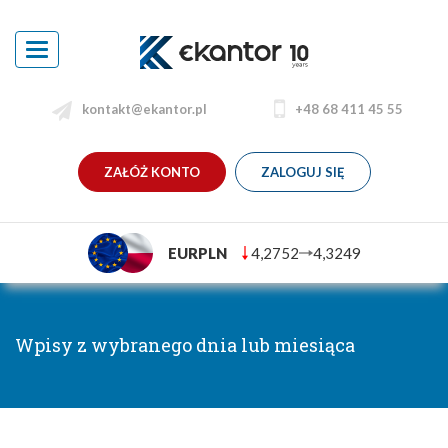
Toggle
navigation
kontakt@ekantor.pl
+48 68 411 45 55
ZAŁÓŻ KONTO
ZALOGUJ SIĘ
EURPLN
4,2752
4,3249
Wpisy z wybranego dnia lub miesiąca