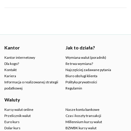
Kantor
Jak to działa?
Kantor internetowy
Wymiana walut (poradnik)
Dla kogo?
Ile trwa wymiana?
Kontakt
Najczęściej zadawane pytania
Kariera
Biuro obsługi klienta
Informacja o realizowanej strategii
Polityka prywatności
podatkowej
Regulamin
Waluty
Kursy walut online
Nasze konta bankowe
Przelicznik walut
Czas i koszty transakcji
Euro kurs
Millennium kursy walut
Dolar kurs
BZWBK kursy walut