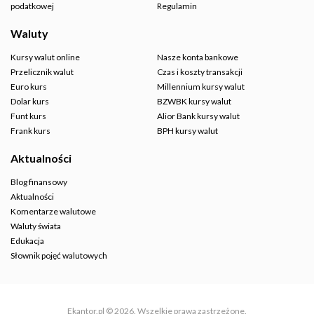
podatkowej
Regulamin
Waluty
Kursy walut online
Nasze konta bankowe
Przelicznik walut
Czas i koszty transakcji
Euro kurs
Millennium kursy walut
Dolar kurs
BZWBK kursy walut
Funt kurs
Alior Bank kursy walut
Frank kurs
BPH kursy walut
Aktualności
Blog finansowy
Aktualności
Komentarze walutowe
Waluty świata
Edukacja
Słownik pojęć walutowych
Ekantor.pl © 2026. Wszelkie prawa zastrzeżone.