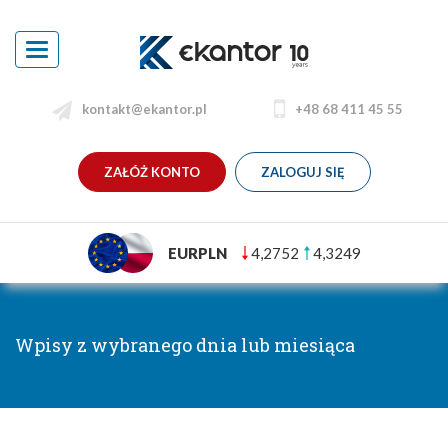
Toggle
navigation
kontakt@ekantor.pl
+48 68 411 45 55
ZAŁÓŻ KONTO
ZALOGUJ SIĘ
EURPLN
4,2752
4,3249
Wpisy z wybranego dnia lub miesiąca