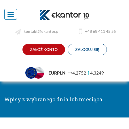
Toggle
navigation
kontakt@ekantor.pl
+48 68 411 45 55
ZAŁÓŻ KONTO
ZALOGUJ SIĘ
EURPLN
4,2752
4,3249
Wpisy z wybranego dnia lub miesiąca