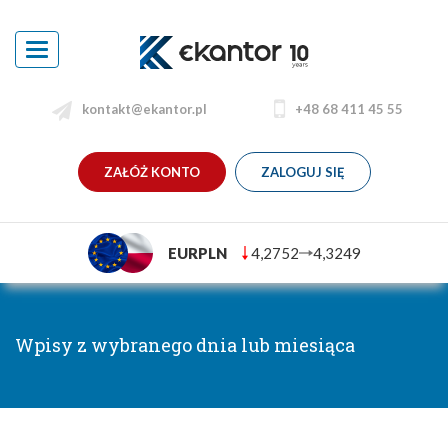
Toggle
navigation
kontakt@ekantor.pl
+48 68 411 45 55
ZAŁÓŻ KONTO
ZALOGUJ SIĘ
EURPLN
4,2752
4,3249
Wpisy z wybranego dnia lub miesiąca