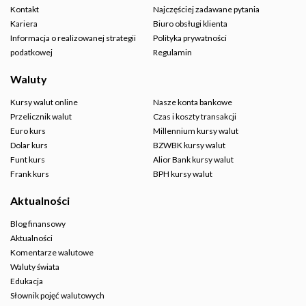
Kontakt
Najczęściej zadawane pytania
Kariera
Biuro obsługi klienta
Informacja o realizowanej strategii
Polityka prywatności
podatkowej
Regulamin
Waluty
Kursy walut online
Nasze konta bankowe
Przelicznik walut
Czas i koszty transakcji
Euro kurs
Millennium kursy walut
Dolar kurs
BZWBK kursy walut
Funt kurs
Alior Bank kursy walut
Frank kurs
BPH kursy walut
Aktualności
Blog finansowy
Aktualności
Komentarze walutowe
Waluty świata
Edukacja
Słownik pojęć walutowych