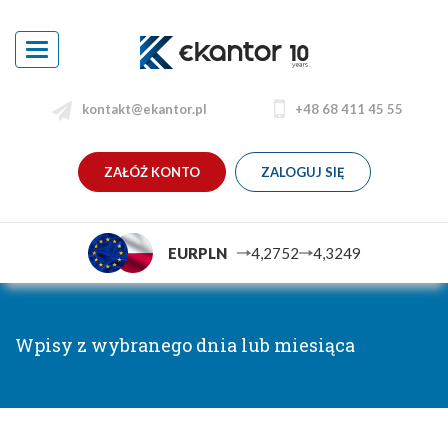
Toggle
navigation
kontakt@ekantor.pl
+48 68 411 45 55
ZAŁÓŻ KONTO
ZALOGUJ SIĘ
EURPLN
4,2752
4,3249
Wpisy z wybranego dnia lub miesiąca