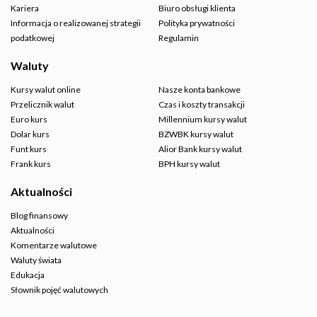
Kariera
Biuro obsługi klienta
Informacja o realizowanej strategii
Polityka prywatności
podatkowej
Regulamin
Waluty
Kursy walut online
Nasze konta bankowe
Przelicznik walut
Czas i koszty transakcji
Euro kurs
Millennium kursy walut
Dolar kurs
BZWBK kursy walut
Funt kurs
Alior Bank kursy walut
Frank kurs
BPH kursy walut
Aktualności
Blog finansowy
Aktualności
Komentarze walutowe
Waluty świata
Edukacja
Słownik pojęć walutowych