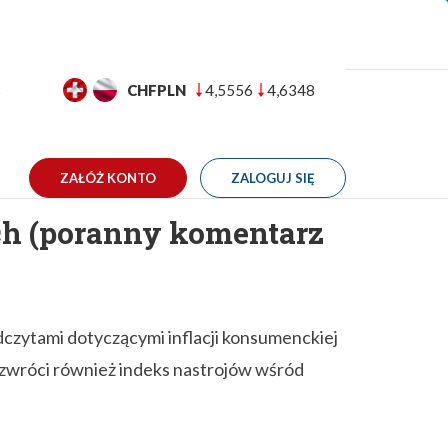
8
CHFPLN
4,5556
4,6348
TAKT
ZAŁÓŻ KONTO
ZALOGUJ SIĘ
h (poranny komentarz
dczytami dotyczącymi inflacji konsumenckiej
zwróci również indeks nastrojów wśród