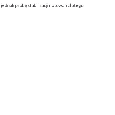
 jednak próbę stabilizacji notowań złotego.