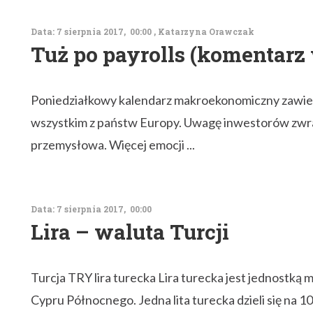
Data: 7 sierpnia 2017, 00:00 , Katarzyna Orawczak
Tuż po payrolls (komentarz
Poniedziałkowy kalendarz makroekonomiczny zawiera
wszystkim z państw Europy. Uwagę inwestorów zwra
przemysłowa. Więcej emocji ...
Data: 7 sierpnia 2017, 00:00
Lira – waluta Turcji
Turcja TRY lira turecka Lira turecka jest jednostką
Cypru Północnego. Jedna lita turecka dzieli się na 10