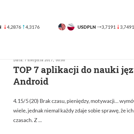
miesiąca
N
4,2876
4,3176
USDPLN
3,7191
3,749
UT
BANKI
BLOG FINANSOWY
POMOC
KON
Data: 7 sierpnia 2017, 00:00
TOP 7 aplikacji do nauki ję
Android
4.15/5 (20) Brak czasu, pieniędzy, motywacji… wymów
wiele, jednak niemal każdy zdaje sobie sprawę, że ic
czasach. Z ...