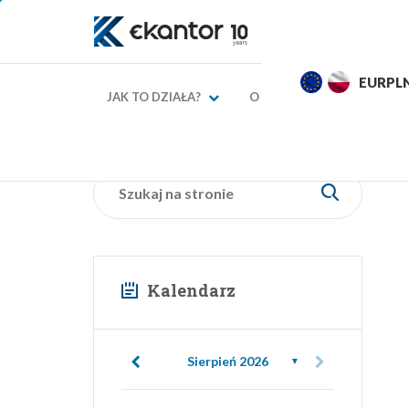
Wpisy z wybranego dnia lub 
USDCHF
0,7812
0,8412
EURPL
JAK TO DZIAŁA?
O NAS
KURSY WAL
Kalendarz
Sierpień 2026
▼