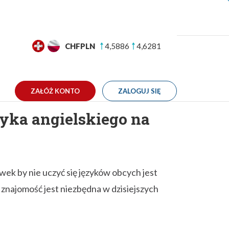
1
CHFPLN
4,5886
4,6281
TAKT
ZAŁÓŻ KONTO
ZALOGUJ SIĘ
zyka angielskiego na
ek by nie uczyć się języków obcych jest
h znajomość jest niezbędna w dzisiejszych