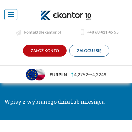
Toggle
navigation
kontakt@ekantor.pl
+48 68 411 45 55
ZAŁÓŻ KONTO
ZALOGUJ SIĘ
EURPLN
4,2752
4,3249
Wpisy z wybranego dnia lub miesiąca