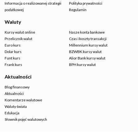
Informacja o realizowanej strategii
Polityka prywatności
podatkowej
Regulamin
Waluty
Kursy walut online
Nasze konta bankowe
Przelicznik walut
Czas i koszty transakcji
Euro kurs
Millennium kursy walut
Dolar kurs
BZWBK kursy walut
Funt kurs
Alior Bank kursy walut
Frank kurs
BPH kursy walut
Aktualności
Blog finansowy
Aktualności
Komentarze walutowe
Waluty świata
Edukacja
Słownik pojęć walutowych