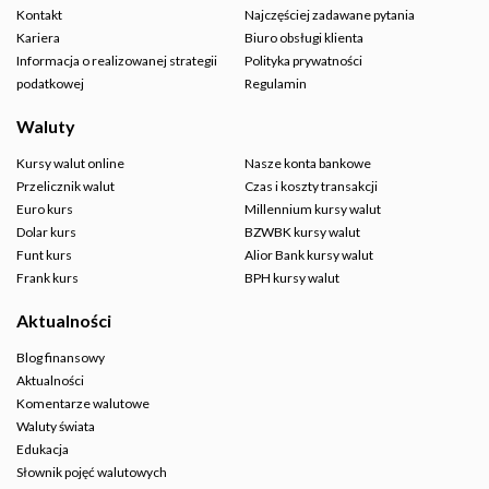
Kontakt
Najczęściej zadawane pytania
Kariera
Biuro obsługi klienta
Informacja o realizowanej strategii
Polityka prywatności
podatkowej
Regulamin
Waluty
Kursy walut online
Nasze konta bankowe
Przelicznik walut
Czas i koszty transakcji
Euro kurs
Millennium kursy walut
Dolar kurs
BZWBK kursy walut
Funt kurs
Alior Bank kursy walut
Frank kurs
BPH kursy walut
Aktualności
Blog finansowy
Aktualności
Komentarze walutowe
Waluty świata
Edukacja
Słownik pojęć walutowych