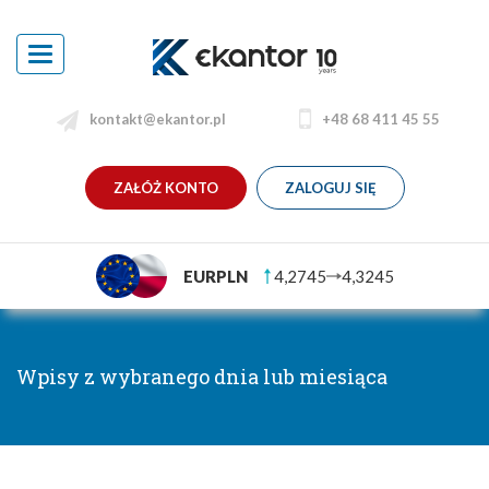
Toggle
navigation
kontakt@ekantor.pl
+48 68 411 45 55
ZAŁÓŻ KONTO
ZALOGUJ SIĘ
EURPLN
4,2745
4,3245
Wpisy z wybranego dnia lub miesiąca