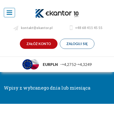
Toggle
navigation
kontakt@ekantor.pl
+48 68 411 45 55
ZAŁÓŻ KONTO
ZALOGUJ SIĘ
EURPLN
4,2752
4,3249
Wpisy z wybranego dnia lub miesiąca