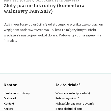
Data: 19 lipca 2017, 00:00 , Katarzyna Orawczak
Złoty już nie taki silny (komentarz
walutowy 19.07.2017)
Dziś inwestorzy odwrócili się od złotego, w wyniku czego traci on
względem podstawowych walut. Jest to między innymi efekt
wyciszenia nastrojów wokół dolara. Połowa tygodnia zapewniła
jednak ...
Kantor
Jak to działa?
Kantor internetowy
Wymiana walut (poradnik)
Dla kogo?
Ile trwa wymiana?
Kontakt
Najczęściej zadawane pytania
Kariera
Biuro obsługi klienta