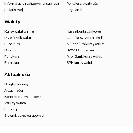
Informacja o realizowanej strategii
Polityka prywatności
podatkowej
Regulamin
Waluty
Kursy walut online
Nasze konta bankowe
Przelicznik walut
Czas i koszty transakcji
Euro kurs
Millennium kursy walut
Dolar kurs
BZWBK kursy walut
Funt kurs
Alior Bank kursy walut
Frank kurs
BPH kursy walut
Aktualności
Blog finansowy
Aktualności
Komentarze walutowe
Waluty świata
Edukacja
Słownik pojęć walutowych