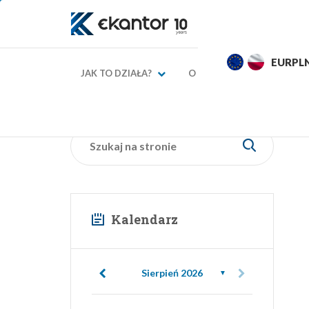
Wpisy z wybranego dnia lub 
USDCHF
0,7627
0,8627
EURPL
JAK TO DZIAŁA?
O NAS
KURSY WAL
Kalendarz
Sierpień 2026
▼