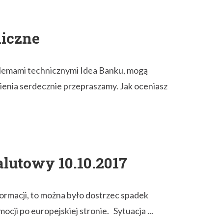
niczne
oblemami technicznymi Idea Banku, mogą
dnienia serdecznie przepraszamy. Jak oceniasz
lutowy 10.10.2017
formacji, to można było dostrzec spadek
ocji po europejskiej stronie. Sytuacja ...