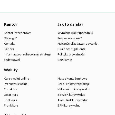
Kantor
Jak to działa?
Kantor internetowy
Wymiana walut (poradnik)
Dla kogo?
Ile trwa wymiana?
Kontakt
Najczęściej zadawane pytania
Kariera
Biuro obsługi klienta
Informacja o realizowanej strategii
Polityka prywatności
podatkowej
Regulamin
Waluty
Kursy walut online
Nasze konta bankowe
Przelicznik walut
Czas i koszty transakcji
Euro kurs
Millennium kursy walut
Dolar kurs
BZWBK kursy walut
Funt kurs
Alior Bank kursy walut
Frank kurs
BPH kursy walut