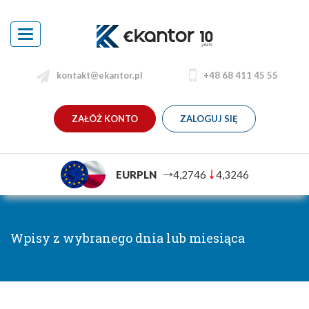
Toggle
navigation
kontakt@ekantor.pl
+48 68 411 45 55
ZAŁÓŻ KONTO
ZALOGUJ SIĘ
EURPLN
4,2746
4,3246
Wpisy z wybranego dnia lub miesiąca