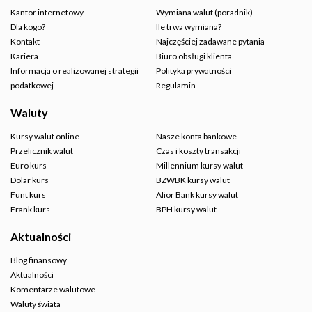
Kantor internetowy
Wymiana walut (poradnik)
Dla kogo?
Ile trwa wymiana?
Kontakt
Najczęściej zadawane pytania
Kariera
Biuro obsługi klienta
Informacja o realizowanej strategii
Polityka prywatności
podatkowej
Regulamin
Waluty
Kursy walut online
Nasze konta bankowe
Przelicznik walut
Czas i koszty transakcji
Euro kurs
Millennium kursy walut
Dolar kurs
BZWBK kursy walut
Funt kurs
Alior Bank kursy walut
Frank kurs
BPH kursy walut
Aktualności
Blog finansowy
Aktualności
Komentarze walutowe
Waluty świata