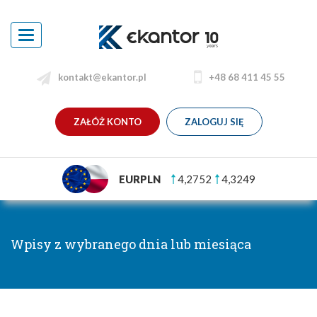
Toggle
navigation
kontakt@ekantor.pl
+48 68 411 45 55
ZAŁÓŻ KONTO
ZALOGUJ SIĘ
EURPLN
4,2752
4,3249
Wpisy z wybranego dnia lub miesiąca