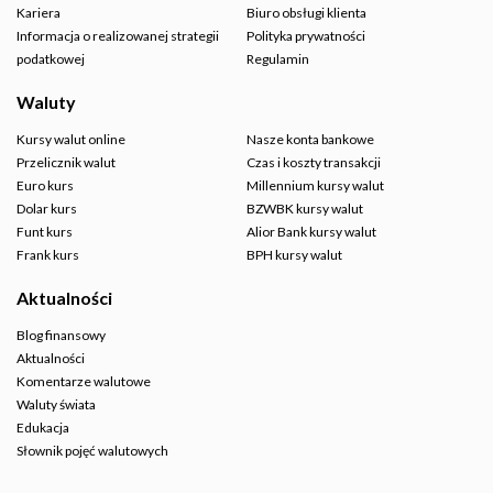
Kariera
Biuro obsługi klienta
Informacja o realizowanej strategii
Polityka prywatności
podatkowej
Regulamin
Waluty
Kursy walut online
Nasze konta bankowe
Przelicznik walut
Czas i koszty transakcji
Euro kurs
Millennium kursy walut
Dolar kurs
BZWBK kursy walut
Funt kurs
Alior Bank kursy walut
Frank kurs
BPH kursy walut
Aktualności
Blog finansowy
Aktualności
Komentarze walutowe
Waluty świata
Edukacja
Słownik pojęć walutowych