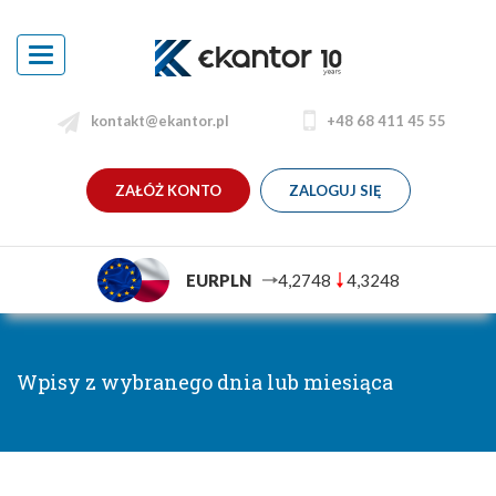
Toggle
navigation
kontakt@ekantor.pl
+48 68 411 45 55
ZAŁÓŻ KONTO
ZALOGUJ SIĘ
EURPLN
4,2748
4,3248
Wpisy z wybranego dnia lub miesiąca