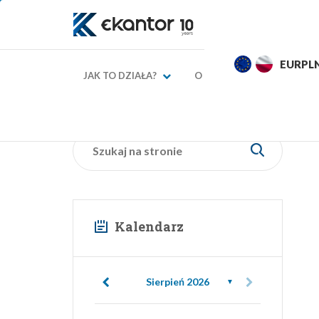
Wpisy z wybranego dnia lub 
USDCHF
0,7581
0,8581
EURPL
JAK TO DZIAŁA?
O NAS
KURSY WAL
Kalendarz
Sierpień 2026
▼