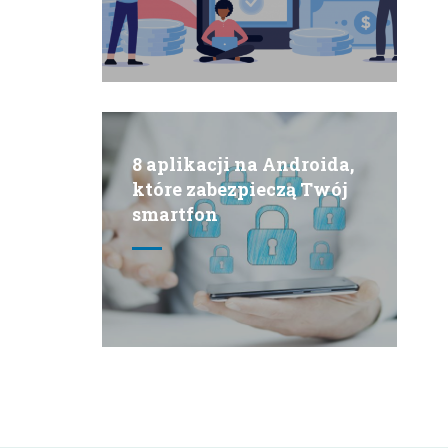
8 aplikacji na Androida,
które zabezpieczą Twój
smartfon