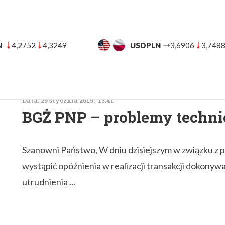
miesiąca
N
4,2752
4,3249
USDPLN
3,6906
3,748
UT
BANKI
BLOG FINANSOWY
POMOC
KON
Data: 29 stycznia 2019, 13:41
BGŻ PNP – problemy techni
Szanowni Państwo, W dniu dzisiejszym w związku 
wystąpić opóźnienia w realizacji transakcji dokony
utrudnienia ...