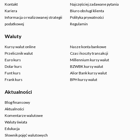
Kontakt
Najczęściej zadawane pytania
Kariera
Biuro obsługi klienta
Informacja o realizowanej strategii
Polityka prywatności
podatkowej
Regulamin
Waluty
Kursy walut online
Nasze konta bankowe
Przelicznik walut
Czas i koszty transakcji
Euro kurs
Millennium kursy walut
Dolar kurs
BZWBK kursy walut
Funt kurs
Alior Bank kursy walut
Frank kurs
BPH kursy walut
Aktualności
Blog finansowy
Aktualności
Komentarze walutowe
Waluty świata
Edukacja
Słownik pojęć walutowych