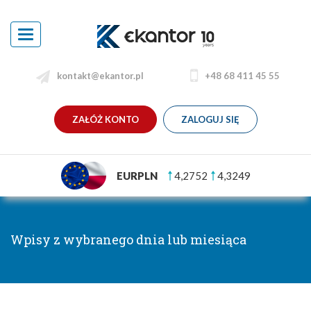
Toggle
navigation
kontakt@ekantor.pl
+48 68 411 45 55
ZAŁÓŻ KONTO
ZALOGUJ SIĘ
EURPLN
4,2752
4,3249
Wpisy z wybranego dnia lub miesiąca