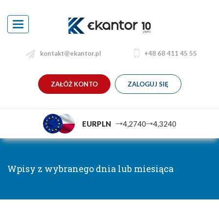
Toggle
navigation
kontakt@ekantor.pl
+48 68 411 45 55
ZAŁÓŻ KONTO
ZALOGUJ SIĘ
EURPLN
4,2740
4,3240
Wpisy z wybranego dnia lub miesiąca