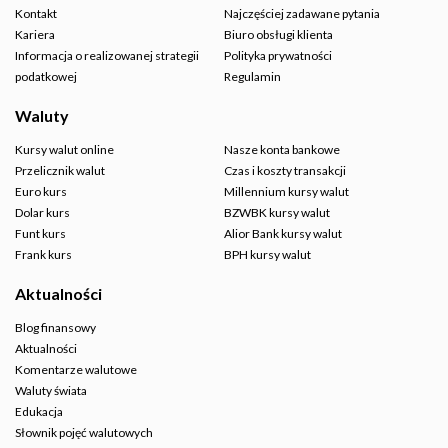
Kontakt
Najczęściej zadawane pytania
Kariera
Biuro obsługi klienta
Informacja o realizowanej strategii
Polityka prywatności
podatkowej
Regulamin
Waluty
Kursy walut online
Nasze konta bankowe
Przelicznik walut
Czas i koszty transakcji
Euro kurs
Millennium kursy walut
Dolar kurs
BZWBK kursy walut
Funt kurs
Alior Bank kursy walut
Frank kurs
BPH kursy walut
Aktualności
Blog finansowy
Aktualności
Komentarze walutowe
Waluty świata
Edukacja
Słownik pojęć walutowych