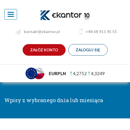
Toggle
navigation
kontakt@ekantor.pl
+48 68 411 45 55
ZAŁÓŻ KONTO
ZALOGUJ SIĘ
EURPLN
4,2752
4,3249
Wpisy z wybranego dnia lub miesiąca