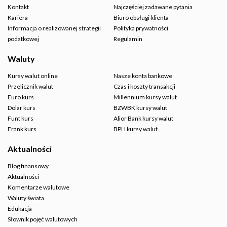
Kontakt
Najczęściej zadawane pytania
Kariera
Biuro obsługi klienta
Informacja o realizowanej strategii
Polityka prywatności
podatkowej
Regulamin
Waluty
Kursy walut online
Nasze konta bankowe
Przelicznik walut
Czas i koszty transakcji
Euro kurs
Millennium kursy walut
Dolar kurs
BZWBK kursy walut
Funt kurs
Alior Bank kursy walut
Frank kurs
BPH kursy walut
Aktualności
Blog finansowy
Aktualności
Komentarze walutowe
Waluty świata
Edukacja
Słownik pojęć walutowych