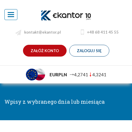
Toggle
navigation
kontakt@ekantor.pl
+48 68 411 45 55
ZAŁÓŻ KONTO
ZALOGUJ SIĘ
EURPLN
4,2741
4,3241
Wpisy z wybranego dnia lub miesiąca