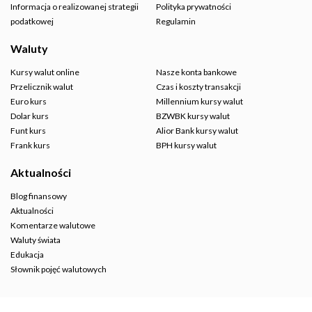
Informacja o realizowanej strategii
Polityka prywatności
podatkowej
Regulamin
Waluty
Kursy walut online
Nasze konta bankowe
Przelicznik walut
Czas i koszty transakcji
Euro kurs
Millennium kursy walut
Dolar kurs
BZWBK kursy walut
Funt kurs
Alior Bank kursy walut
Frank kurs
BPH kursy walut
Aktualności
Blog finansowy
Aktualności
Komentarze walutowe
Waluty świata
Edukacja
Słownik pojęć walutowych