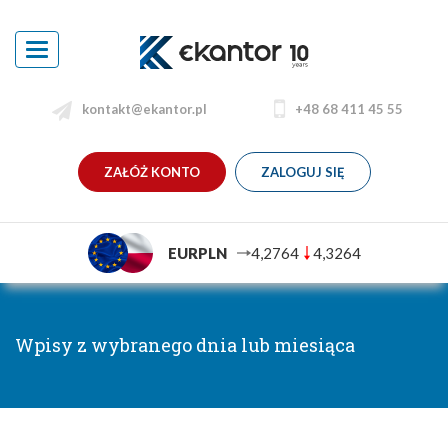
Toggle
navigation
kontakt@ekantor.pl
+48 68 411 45 55
ZAŁÓŻ KONTO
ZALOGUJ SIĘ
EURPLN
4,2764
4,3264
Wpisy z wybranego dnia lub miesiąca