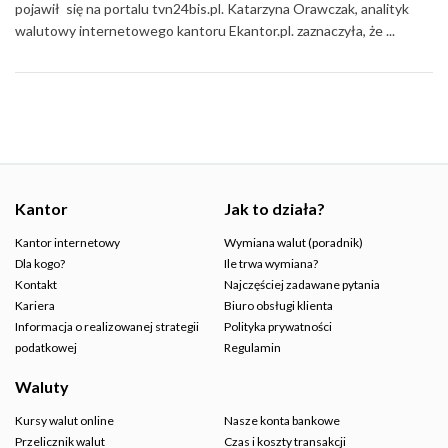
pojawił się na portalu tvn24bis.pl. Katarzyna Orawczak, analityk
walutowy internetowego kantoru Ekantor.pl. zaznaczyła, że ...
Kantor
Jak to działa?
Kantor internetowy
Wymiana walut (poradnik)
Dla kogo?
Ile trwa wymiana?
Kontakt
Najczęściej zadawane pytania
Kariera
Biuro obsługi klienta
Informacja o realizowanej strategii
Polityka prywatności
podatkowej
Regulamin
Waluty
Kursy walut online
Nasze konta bankowe
Przelicznik walut
Czas i koszty transakcji