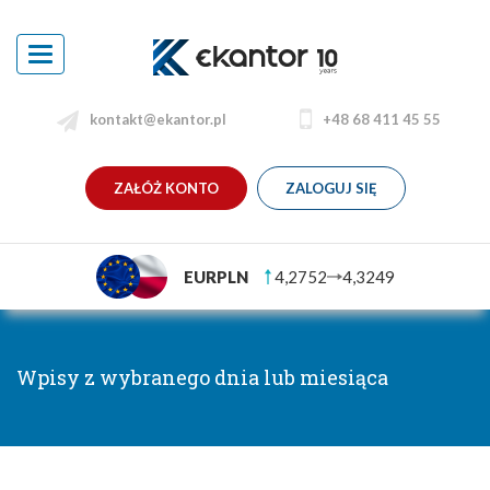
Toggle
navigation
kontakt@ekantor.pl
+48 68 411 45 55
ZAŁÓŻ KONTO
ZALOGUJ SIĘ
EURPLN
4,2752
4,3249
Wpisy z wybranego dnia lub miesiąca