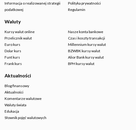
Informacja o realizowanej strategii
Polityka prywatności
podatkowej
Regulamin
Waluty
Kursy walut online
Nasze konta bankowe
Przelicznik walut
Czas i koszty transakcji
Euro kurs
Millennium kursy walut
Dolar kurs
BZWBK kursy walut
Funt kurs
Alior Bank kursy walut
Frank kurs
BPH kursy walut
Aktualności
Blog finansowy
Aktualności
Komentarze walutowe
Waluty świata
Edukacja
Słownik pojęć walutowych