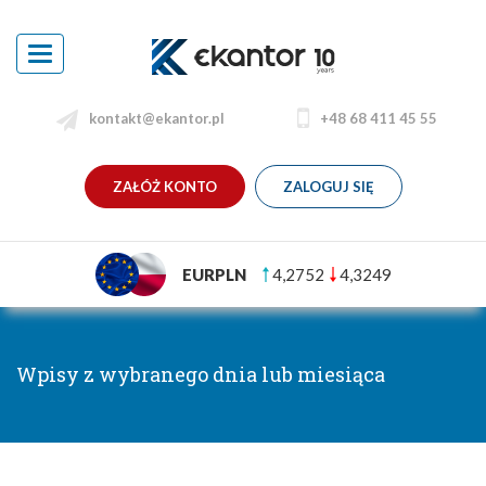
Toggle
navigation
kontakt@ekantor.pl
+48 68 411 45 55
ZAŁÓŻ KONTO
ZALOGUJ SIĘ
EURPLN
4,2752
4,3249
Wpisy z wybranego dnia lub miesiąca