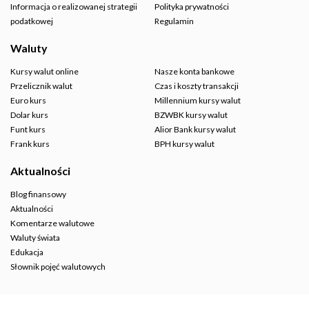
Informacja o realizowanej strategii
Polityka prywatności
podatkowej
Regulamin
Waluty
Kursy walut online
Nasze konta bankowe
Przelicznik walut
Czas i koszty transakcji
Euro kurs
Millennium kursy walut
Dolar kurs
BZWBK kursy walut
Funt kurs
Alior Bank kursy walut
Frank kurs
BPH kursy walut
Aktualności
Blog finansowy
Aktualności
Komentarze walutowe
Waluty świata
Edukacja
Słownik pojęć walutowych