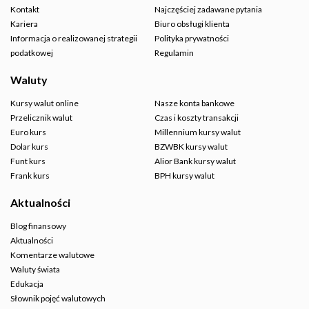
Kontakt
Najczęściej zadawane pytania
Kariera
Biuro obsługi klienta
Informacja o realizowanej strategii
Polityka prywatności
podatkowej
Regulamin
Waluty
Kursy walut online
Nasze konta bankowe
Przelicznik walut
Czas i koszty transakcji
Euro kurs
Millennium kursy walut
Dolar kurs
BZWBK kursy walut
Funt kurs
Alior Bank kursy walut
Frank kurs
BPH kursy walut
Aktualności
Blog finansowy
Aktualności
Komentarze walutowe
Waluty świata
Edukacja
Słownik pojęć walutowych