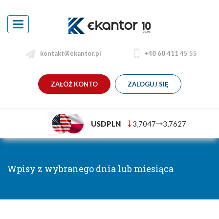
Toggle
navigation
kontakt@ekantor.pl
+48 68 411 45 55
ZAŁÓŻ KONTO
ZALOGUJ SIĘ
USDPLN
3,7047
3,7627
Wpisy z wybranego dnia lub miesiąca