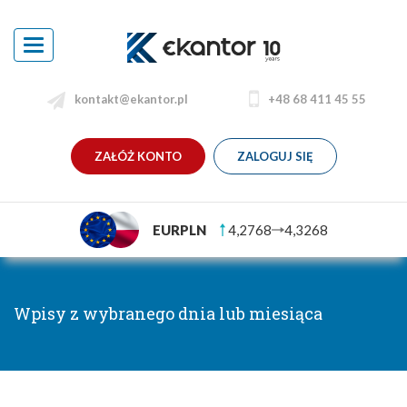
Toggle
navigation
kontakt@ekantor.pl
+48 68 411 45 55
ZAŁÓŻ KONTO
ZALOGUJ SIĘ
EURPLN
4,2768
4,3268
Wpisy z wybranego dnia lub miesiąca