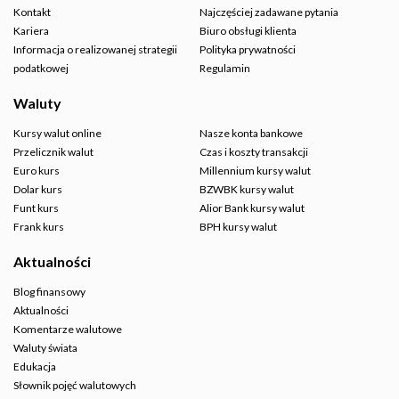
Kontakt
Najczęściej zadawane pytania
Kariera
Biuro obsługi klienta
Informacja o realizowanej strategii
Polityka prywatności
podatkowej
Regulamin
Waluty
Kursy walut online
Nasze konta bankowe
Przelicznik walut
Czas i koszty transakcji
Euro kurs
Millennium kursy walut
Dolar kurs
BZWBK kursy walut
Funt kurs
Alior Bank kursy walut
Frank kurs
BPH kursy walut
Aktualności
Blog finansowy
Aktualności
Komentarze walutowe
Waluty świata
Edukacja
Słownik pojęć walutowych