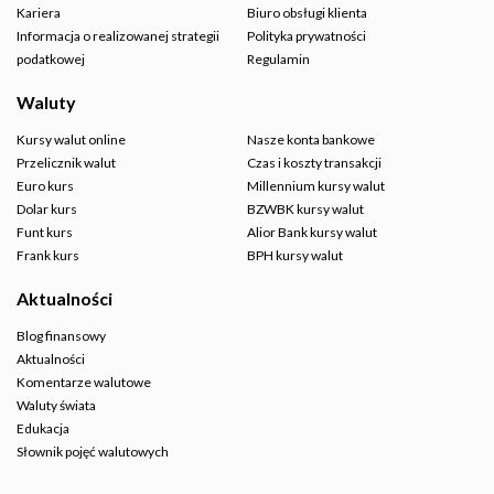
Kariera
Biuro obsługi klienta
Informacja o realizowanej strategii
Polityka prywatności
podatkowej
Regulamin
Waluty
Kursy walut online
Nasze konta bankowe
Przelicznik walut
Czas i koszty transakcji
Euro kurs
Millennium kursy walut
Dolar kurs
BZWBK kursy walut
Funt kurs
Alior Bank kursy walut
Frank kurs
BPH kursy walut
Aktualności
Blog finansowy
Aktualności
Komentarze walutowe
Waluty świata
Edukacja
Słownik pojęć walutowych