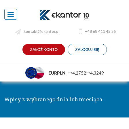
Toggle
navigation
kontakt@ekantor.pl
+48 68 411 45 55
ZAŁÓŻ KONTO
ZALOGUJ SIĘ
EURPLN
4,2752
4,3249
Wpisy z wybranego dnia lub miesiąca