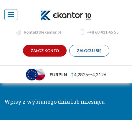
Toggle
navigation
kontakt@ekantor.pl
+48 68 411 45 55
ZAŁÓŻ KONTO
ZALOGUJ SIĘ
EURPLN
4,2826
4,3126
Wpisy z wybranego dnia lub miesiąca