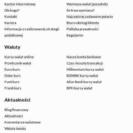
Kantor internetowy
Wymiana walut (poradnik)
Dla kogo?
Ile trwa wymiana?
Kontakt
Najczęściej zadawane pytania
Kariera
Biuro obsługi klienta
Informacja o realizowanej strategii
Polityka prywatności
podatkowej
Regulamin
Waluty
Kursy walut online
Nasze konta bankowe
Przelicznik walut
Czas i koszty transakcji
Euro kurs
Millennium kursy walut
Dolar kurs
BZWBK kursy walut
Funt kurs
Alior Bank kursy walut
Frank kurs
BPH kursy walut
Aktualności
Blog finansowy
Aktualności
Komentarze walutowe
Waluty świata