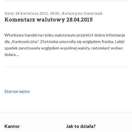
Data: 28 kwietnia 2015, 00:00 , Katarzyna Orawczak
Komentarz walutowy 28.04.2015
Wtorkowy handel na rynku walutowym przyniósł dobre informacje
dla „frankowiczów”. Złotówka umocniła się względem franka. Lekki
spadek zanotowała względem wspólnej waluty, natomiast wobec
dolara ...
Nawigacja
po
wpisach
Starsze wpisy
Kantor
Jak to działa?