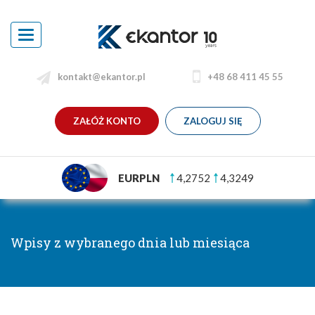
Toggle
navigation
kontakt@ekantor.pl
+48 68 411 45 55
ZAŁÓŻ KONTO
ZALOGUJ SIĘ
EURPLN
4,2752
4,3249
Wpisy z wybranego dnia lub miesiąca