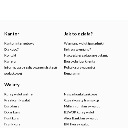
Kantor
Jak to działa?
Kantor internetowy
Wymiana walut (poradnik)
Dla kogo?
Ile trwa wymiana?
Kontakt
Najczęściej zadawane pytania
Kariera
Biuro obsługi klienta
Informacja o realizowanej strategii
Polityka prywatności
podatkowej
Regulamin
Waluty
Kursy walut online
Nasze konta bankowe
Przelicznik walut
Czas i koszty transakcji
Euro kurs
Millennium kursy walut
Dolar kurs
BZWBK kursy walut
Funt kurs
Alior Bank kursy walut
Frank kurs
BPH kursy walut