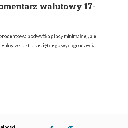
omentarz walutowy 17-
procentowa podwyżka płacy minimalnej, ale
u realny wzrost przeciętnego wynagrodzenia
alności