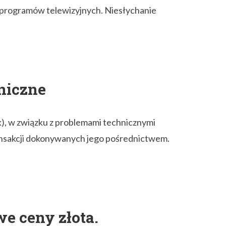
or programów telewizyjnych. Niesłychanie
niczne
), w związku z problemami technicznymi
ransakcji dokonywanych jego pośrednictwem.
we ceny złota.