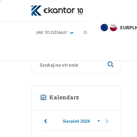
Wpisy z wybranego dnia lub 
USDCHF
0,7789
0,8389
EURPL
JAK TO DZIAŁA?
O NAS
KURSY WAL
Kalendarz
Sierpień 2026
▼