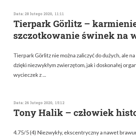
Data: 28 lutego 2020, 11:11
Tierpark Görlitz – karmienie
szczotkowanie świnek na w
Tierpark Görlitz nie można zaliczyć do dużych, ale n
dzięki niezwykłym zwierzętom, jak i doskonałej org
wycieczek z ...
Data: 26 lutego 2020, 15:12
Tony Halik – człowiek hist
4.75/5 (4) Niezwykły, ekscentryczny a nawet brawu