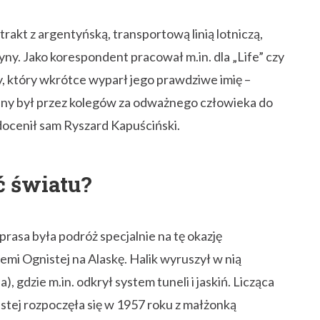
kt z argentyńską, transportową linią lotniczą,
y. Jako korespondent pracował m.in. dla „Life” czy
 który wkrótce wyparł jego prawdziwe imię –
any był przez kolegów za odważnego człowieka do
 docenił sam Ryszard Kapuściński.
ć światu?
rasa była podróż specjalnie na tę okazję
i Ognistej na Alaskę. Halik wyruszył w nią
, gdzie m.in. odkrył system tuneli i jaskiń. Licząca
istej rozpoczęła się w 1957 roku z małżonką