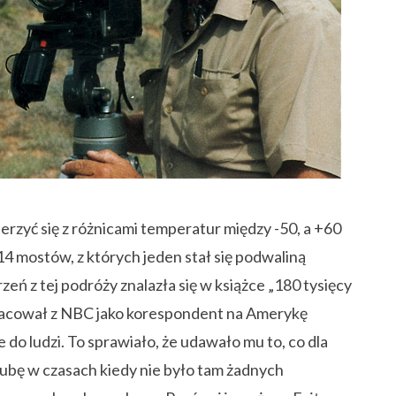
erzyć się z różnicami temperatur między -50, a +60
 14 mostów, z których jeden stał się podwaliną
ń z tej podróży znalazła się w książce „180 tysięcy
racował z NBC jako korespondent na Amerykę
e do ludzi. To sprawiało, że udawało mu to, co dla
 Kubę w czasach kiedy nie było tam żadnych