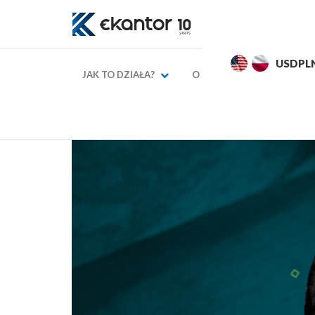
EURPLN
4,2752
4,3252
USDPL
JAK TO DZIAŁA?
O NAS
KURSY WAL
→
→
Strona główna
Blog finansowy
Tony Halik –