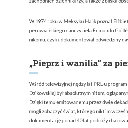
zachodnich dziennikarzy, a także z bliska ob
W 1974 roku w Meksyku Halik poznał Elżbiet
peruwiańskiego nauczyciela Edmundo Guillén`
nikomu, czyli udokumentował odwiedziny daw
„Pieprz i wanilia” za p
Wśród telewizyjnej nędzy lat PRL-u program „
Dzikowskiej był absolutnym hitem, oglądany
Dzięki temu emitowanemu przez dwie dekady
mogli zobaczyć świat, którego nikt im wcześ
dokumentację ponad 40 lat podróży i bazowa