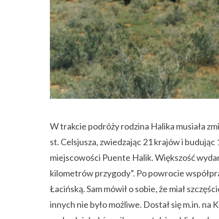
W trakcie podróży rodzina Halika musiała zmi
st. Celsjusza, zwiedzając 21 krajów i budując
miejscowości Puente Halik. Większość wydarze
kilometrów przygody”. Po powrocie współp
Łacińską. Sam mówił o sobie, że miał szczęści
innych nie było możliwe. Dostał się m.in. na