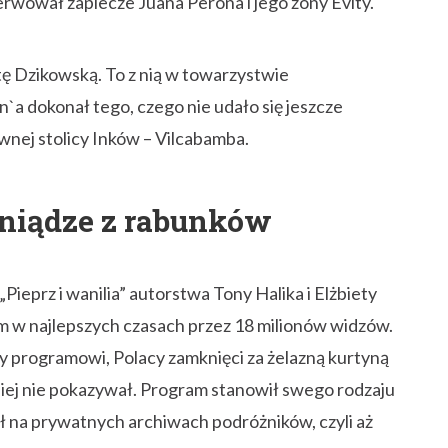
serwował zaplecze Juana Peróna i jego żony Evity.
ę Dzikowską. To z nią w towarzystwie
a dokonał tego, czego nie udało się jeszcze
nej stolicy Inków – Vilcabamba.
ieniądze z rabunków
Pieprz i wanilia” autorstwa Tony Halika i Elżbiety
m w najlepszych czasach przez 18 milionów widzów.
 programowi, Polacy zamknięci za żelazną kurtyną
niej nie pokazywał. Program stanowił swego rodzaju
ł na prywatnych archiwach podróżników, czyli aż