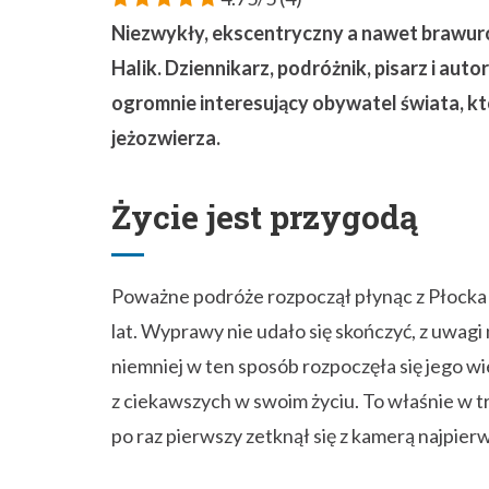
Niezwykły, ekscentryczny a nawet brawuro
Halik. Dziennikarz, podróżnik, pisarz i au
ogromnie interesujący obywatel świata, kt
jeżozwierza.
Życie jest przygodą
Poważne podróże rozpoczął płynąc z Płocka 
lat. Wyprawy nie udało się skończyć, z uwagi
niemniej w ten sposób rozpoczęła się jego w
z ciekawszych w swoim życiu. To właśnie w t
po raz pierwszy zetknął się z kamerą najpierw