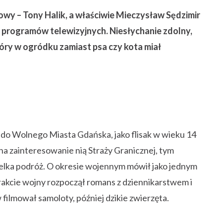
wy – Tony Halik, a właściwie Mieczysław Sędzimir
tor programów telewizyjnych. Niesłychanie zdolny,
óry w ogródku zamiast psa czy kota miał
do Wolnego Miasta Gdańska, jako flisak w wieku 14
 na zainteresowanie nią Straży Granicznej, tym
ielka podróż. O okresie wojennym mówił jako jednym
rakcie wojny rozpoczął romans z dziennikarstwem i
 filmował samoloty, później dzikie zwierzęta.