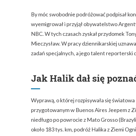
By móc swobodnie podróżować podpisał kontra
wyemigrował i przyjął obywatelstwo Argentyn
NBC. W tych czasach zyskał przydomek Tony,
Mieczysław. W pracy dziennikarskiej uznaw
zadań specjalnych, a jego talent reporterski
Jak Halik dał się pozna
Wyprawą, o której rozpisywała się światowa p
przygotowanym w Buenos Aires Jeepem z Ziem
niedługo po powrocie z Mato Grosso (Brazylia)
około 183 tys. km, podróż Halika z Ziemi Ogn