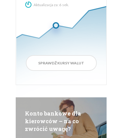
Aktualizacja za:
4
sek.
SPRAWDŹ KURSY WALUT
Konto bankowe dla
kierowców – na co
zwrócić uwagę?