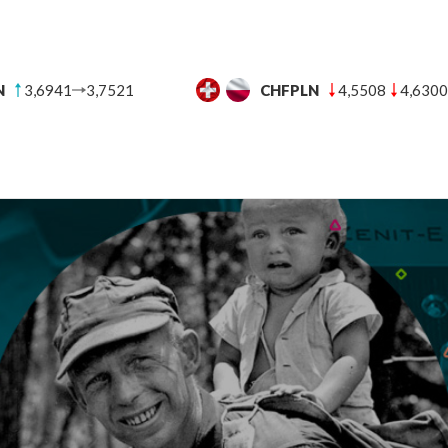
N
3,6941
3,7521
CHFPLN
4,5508
4,6300
UT
BANKI
BLOG FINANSOWY
POMOC
KON
 człowiek historii niesamowitych